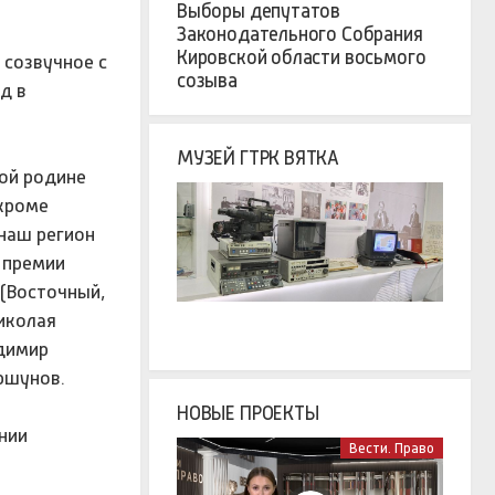
Выборы депутатов
Законодательного Собрания
Кировской области восьмого
 созвучное с
созыва
д в
МУЗЕЙ ГТРК ВЯТКА
лой родине
 кроме
наш регион
 премии
 (Восточный,
иколая
адимир
ршунов.
НОВЫЕ ПРОЕКТЫ
нии
Вести. Право