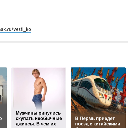
max.ru/vesti_ko
Мужчины ринулись
ю
скупать необычные
В Пермь приедет
джинсы. В чем их
поезд с китайскими