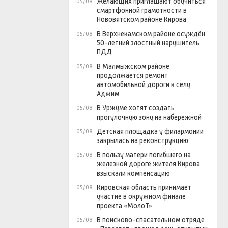
Желающих приглашают обучиться
05/08
смартфонной грамотности в
Нововятском районе Кирова
В Верхнекамском районе осуждён
05/08
50-летний злостный нарушитель
ПДД
В Малмыжском районе
05/08
продолжается ремонт
автомобильной дороги к селу
Аджим
В Уржуме хотят создать
05/08
прогулочную зону на набережной
Детская площадка у филармонии
05/08
закрылась на реконструкцию
В пользу матери погибшего на
05/08
железной дороге жителя Кирова
взыскали компенсацию
Кировская область принимает
05/08
участие в окружном финале
проекта «МолоТ»
В поисково-спасательном отряде
05/08