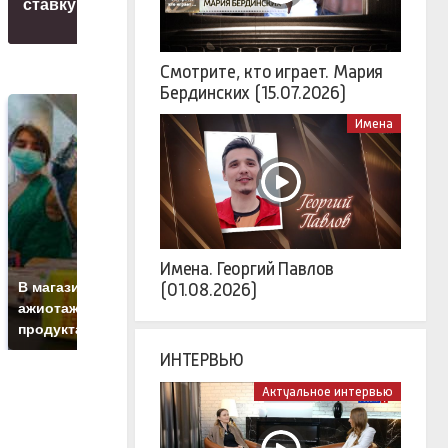
ставку - детали
Ореховый
Смотрите, кто играет. Мария
Бердинских (15.07.2026)
Имена
Имена. Георгий Павлов
Н
В магазинах России
Как выглядит место
(01.08.2026)
г
ажиотаж из-за этого
крушение вертолета на
м
продукта: что купить?
Кавказе: смотреть
ИНТЕРВЬЮ
Актуальное интервью