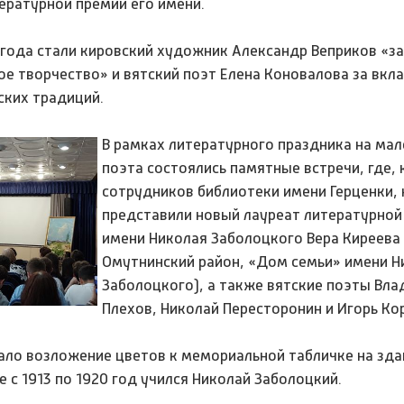
ературной премии его имени.
года стали кировский художник Александр Веприков «за
е творчество» и вятский поэт Елена Коновалова за вкла
ских традиций.
В рамках литературного праздника на ма
поэта состоялись памятные встречи, где,
сотрудников библиотеки имени Герценки, 
представили новый лауреат литературной
имени Николая Заболоцкого Вера Киреева
Омутнинский район, «Дом семьи» имени Н
Заболоцкого), а также вятские поэты Вл
Плехов, Николай Пересторонин и Игорь Ко
ало возложение цветов к мемориальной табличке на зда
 с 1913 по 1920 год учился Николай Заболоцкий.