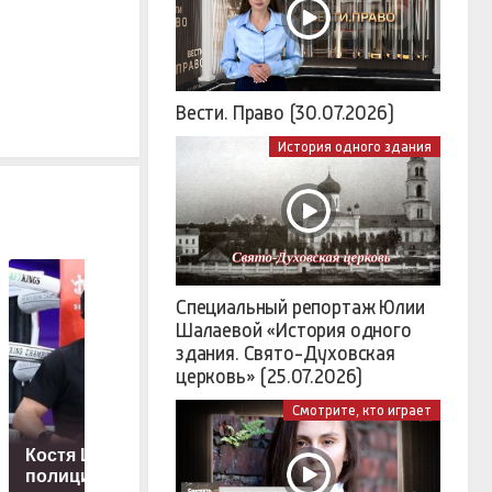
Вести. Право (30.07.2026)
История одного здания
Специальный репортаж Юлии
Шалаевой «История одного
здания. Свято-Духовская
церковь» (25.07.2026)
Три Спаса в
Смотрите, кто играет
августе: когда
отмечают
Костя Цзю придет в
Медовый,
полицию на очную
Яблочный и