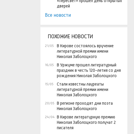
«Пересвет» прошел день открытых
дверей
Все новости
ПОХОЖИЕ НОВОСТИ
В Кирове состоялось вручение
21/05
литературной премии имени
Николая Заболоцкого
В Уржуме прошел литературный
16/05
праздник в честь 120-летия со дня
рождения Николая Заболоцкого
Стали известны лауреаты
15/05
литературной премии имени
Николая Заболоцкого
В регионе проходят дни поэта
20/05
Николая Заболоцкого
В Кирове литературную премию
24/04
Николая Заболоцкого получат 2
писателя