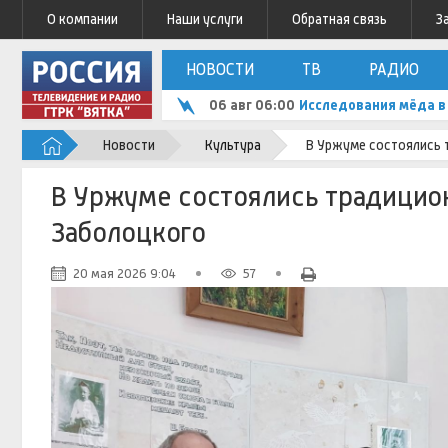
О компании
Наши услуги
Обратная связь
З
НОВОСТИ
ТВ
РАДИО
06 авг 06:00
Исследования мёда в 
Новости
Культура
В Уржуме состоялись 
В Уржуме состоялись традицио
Заболоцкого
20 мая 2026 9:04
57