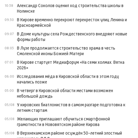
Александр Соколов оценил ход строительства школы в
10:38
Нолинске
В Кирове временно перекроют перекресток улиц Ленина и
09:30
Красноармейской
В Доме культуры села Рождественского внедряют новые
09:07
формы работы
В Лузе продолжается строительство храма в честь
08:03
Смоленской иконы Божией Матери
В Кирове стартует Медиафорум «На семи холмах. Вятка
07:01
2026»
Исследования мёда в Кировской области в этом году
06:00
начались позже
В четверг в Кировской области местами возможен
05:00
небольшой дождь
У кировских биатлонистов в самом разгаре подготовка к
05/08
летним стартам
Желающих приглашают обучиться смартфонной
05/08
грамотности в Нововятском районе Кирова
В Верхнекамском районе осуждён 50-летний злостный
05/08