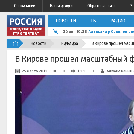
О компании
Наши услуги
Обратная связь
З
НОВОСТИ
ТВ
РАДИО
06 авг 10:38
Александр Соколов оц
Новости
Культура
В Кирове прошел масш
В Кирове прошел масштабный ф
25 марта 2019 15:00
1 928
Михаил Коныш