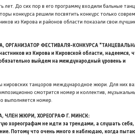
ь лет. До сих пор в его программу входили бальные танц
аторы конкурса решили посвятить конкурс только совр
ников из Кирова и районов области показали свои лучши
А, ОРГАНИЗАТОР ФЕСТИВАЛЯ-КОНКУРСА "ТАНЦЕВАЛЬНА
частников из Кирова и Кировской области, надеемся, ч
обязательно выйдем на международный уровень и
ы кировских танцоров международное жюри. Для них в
композиционно смотрится номер и коллектив, музыкальн
но выполняется номер.
, ЧЛЕН ЖЮРИ, ХОРЕОГРАФ Г. МИНСК:
ую хореографам не идти за трендами, а слушать себя,
ие. Потому что очень много я наблюдаю, когда пытаю