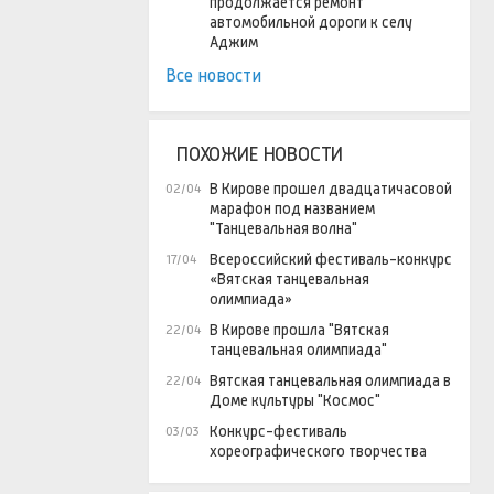
продолжается ремонт
автомобильной дороги к селу
Аджим
Все новости
ПОХОЖИЕ НОВОСТИ
В Кирове прошел двадцатичасовой
02/04
марафон под названием
"Танцевальная волна"
Всероссийский фестиваль-конкурс
17/04
«Вятская танцевальная
олимпиада»
В Кирове прошла "Вятская
22/04
танцевальная олимпиада"
Вятская танцевальная олимпиада в
22/04
Доме культуры "Космос"
Конкурс-фестиваль
03/03
хореографического творчества