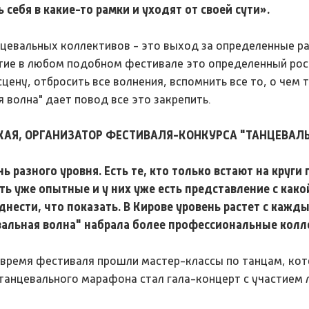
 себя в какие-то рамки и уходят от своей сути».
нцевальных коллективов - это выход за определенные р
стие в любом подобном фестивале это определенный рос
цену, отбросить все волнения, вспомнить все то, о чем 
 волна" дает повод все это закрепить.
КАЯ, ОРГАНИЗАТОР ФЕСТИВАЛЯ-КОНКУРСА "ТАНЦЕВАЛ
 разного уровня. Есть те, кто только встают на круг
ть уже опытные и у них уже есть представление с как
нести, что показать. В Кирове уровень растет с кажды
вальная волна" набрала более профессиональные колл
о время фестиваля прошли мастер-классы по танцам, ко
анцевального марафона стал гала-концерт с участием