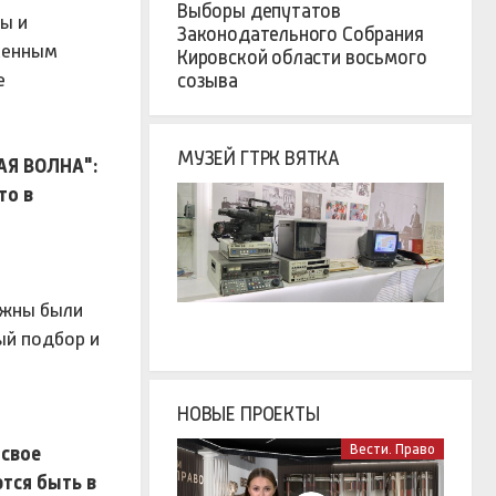
Выборы депутатов
ы и
Законодательного Собрания
еменным
Кировской области восьмого
е
созыва
МУЗЕЙ ГТРК ВЯТКА
Я ВОЛНА":
то в
ажны были
ый подбор и
НОВЫЕ ПРОЕКТЫ
Вести. Право
 свое
тся быть в