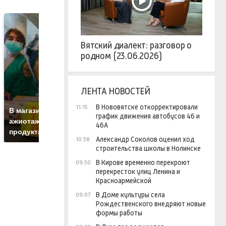
Вятский диалект: разговор о
родном (23.06.2026)
ЛЕНТА НОВОСТЕЙ
СМИ: В Химках на
полицейскую
Г
В Нововятске откорректировали
11:15
В магазинах России
график движения автобусов 46 и
машину напали и
п
ажиотаж из-за этого
46А
подожгли.
Р
продукта: что купить?
Александр Соколов оценил ход
10:38
строительства школы в Нолинске
В Кирове временно перекроют
09:30
перекресток улиц Ленина и
Красноармейской
В Доме культуры села
09:07
Рождественского внедряют новые
формы работы