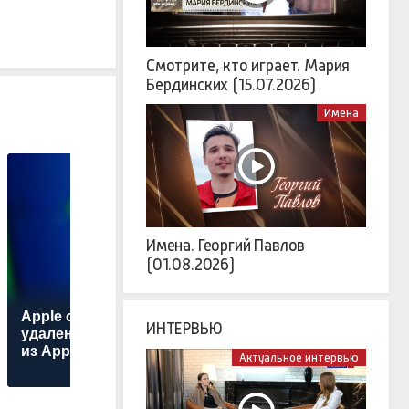
Смотрите, кто играет. Мария
Бердинских (15.07.2026)
Имена
Имена. Георгий Павлов
(01.08.2026)
Почему Трамп
О
Apple объяснила
разрешил Киеву
з
ИНТЕРВЬЮ
удаление Telegram
производить
из App Store
ракеты для Patriot
л
Актуальное интервью