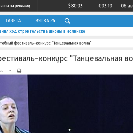
$
80.93
€
93.19
06 а
аявка на рекламу
ГАЗЕТА
ВЯТКА 24
енил ход строительства школы в Нолинске
табный фестиваль-конкурс "Танцевальная волна"
естиваль-конкурс "Танцевальная во
ев