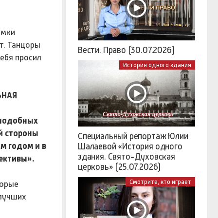
амки
т. Танцоры
Вести. Право (30.07.2026)
тебя просил
История одного здания
ЬНАЯ
и подобных
ой стороны
Специальный репортаж Юлии
м годом и в
Шалаевой «История одного
здания. Свято-Духовская
ективы».
церковь» (25.07.2026)
Смотрите, кто играет
торые
 лучших