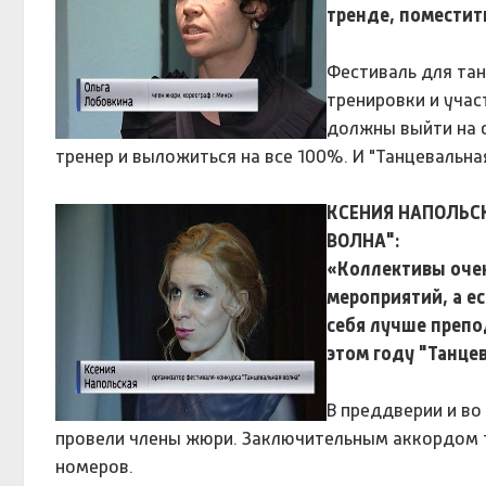
тренде, поместить
Фестиваль для та
тренировки и уча
должны выйти на с
тренер и выложиться на все 100%. И "Танцевальная
КСЕНИЯ НАПОЛЬС
ВОЛНА":
«Коллективы очень
мероприятий, а ес
себя лучше препод
этом году "Танце
В преддверии и в
провели члены жюри. Заключительным аккордом т
номеров.