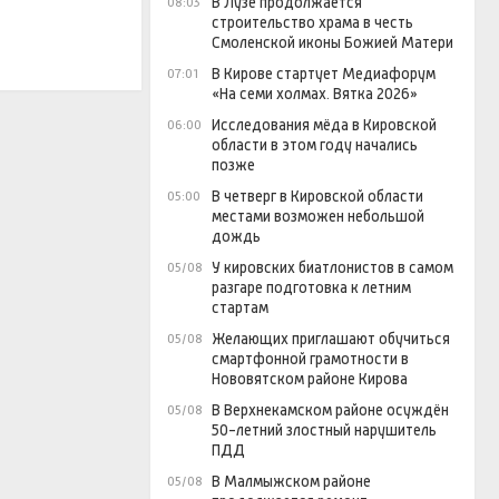
В Лузе продолжается
08:03
строительство храма в честь
Смоленской иконы Божией Матери
В Кирове стартует Медиафорум
07:01
«На семи холмах. Вятка 2026»
Исследования мёда в Кировской
06:00
области в этом году начались
позже
В четверг в Кировской области
05:00
местами возможен небольшой
дождь
У кировских биатлонистов в самом
05/08
разгаре подготовка к летним
стартам
Желающих приглашают обучиться
05/08
смартфонной грамотности в
Нововятском районе Кирова
В Верхнекамском районе осуждён
05/08
50-летний злостный нарушитель
ПДД
В Малмыжском районе
05/08