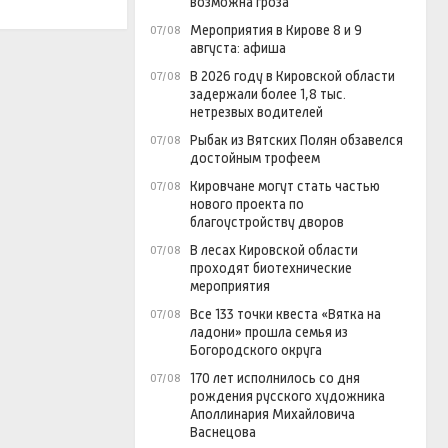
возможна гроза
Мероприятия в Кирове 8 и 9
07/08
августа: афиша
В 2026 году в Кировской области
07/08
задержали более 1,8 тыс.
нетрезвых водителей
Рыбак из Вятских Полян обзавелся
07/08
достойным трофеем
Кировчане могут стать частью
07/08
нового проекта по
благоустройству дворов
В лесах Кировской области
07/08
проходят биотехнические
мероприятия
Все 133 точки квеста «Вятка на
07/08
ладони» прошла семья из
Богородского округа
170 лет исполнилось со дня
07/08
рождения русского художника
Аполлинария Михайловича
Васнецова