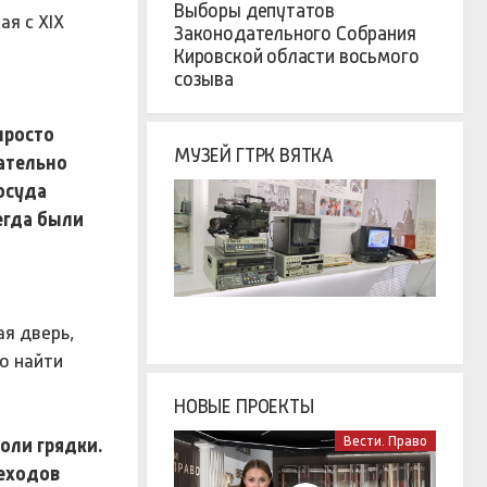
Выборы депутатов
ая с XIX
Законодательного Собрания
Кировской области восьмого
созыва
 просто
МУЗЕЙ ГТРК ВЯТКА
зательно
осуда
сегда были
я дверь,
о найти
НОВЫЕ ПРОЕКТЫ
Вести. Право
оли грядки.
еходов