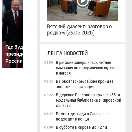
Вятский диалект: разговор о
родном (23.06.2026)
Где будет встреча
Не ешьте эту
В
ЛЕНТА НОВОСТЕЙ
президентов США и
готовую еду из
ж
России: Европа?
магазина: список
к
В регионе завершилась летняя
09:30
кампания по оформлению путевок
в лагеря
В Нововятском районе пройдет
08:25
экологическая акция
В деревне Павлово открылась 33-я
07:22
модельная библиотека в Кировской
области
Ремонт детсада в Санчурске
06:22
подходит к концу
В субботу в Кирове до +27 и
05:00