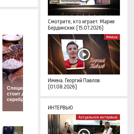
Смотрите, кто играет. Мария
Бердинских (15.07.2026)
Имена
М
Имена. Георгий Павлов
(01.08.2026)
Специя, которая
Apple объяснила
стоит дороже
удаление Telegram
серебра
из App Store
ИНТЕРВЬЮ
Актуальное интервью