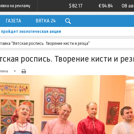
$
82.17
€
94.84
08 ав
аявка на рекламу
ГАЗЕТА
ВЯТКА 24
 пройдет экологическая акция
авка "Вятская роспись. Творение кисти и резца"
ская роспись. Творение кисти и рез
лина