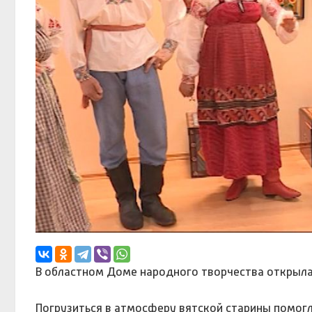
В областном Доме народного творчества открылась
Погрузиться в атмосферу вятской старины помогл