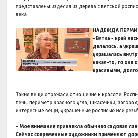
представлены изделия из дерева с вятской роспись
века.
НАДЕЖДА ПЕРМИН
«Вятка - край лес
делалось, а укра
украшалась внутр
какая-то, то она 
красивыми, долго
Такие вещи отражали отношение к красоте. Роспи
печь, периметр красного угла, шкафчики, загоро
интересные вещи, украшенные росписью или резьб
- Моё внимание привлекла обычная садовая лавоч
Сейчас современные художники применяют доро