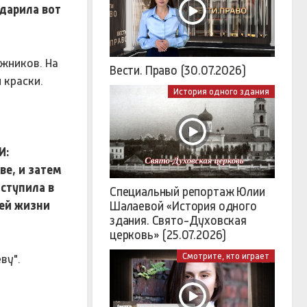
дарила вот
жников. На
Вести. Право (30.07.2026)
 краски.
История одного здания
И:
ве, и затем
оступила в
Специальный репортаж Юлии
сей жизни
Шалаевой «История одного
здания. Свято-Духовская
церковь» (25.07.2026)
Смотрите, кто играет
ву".