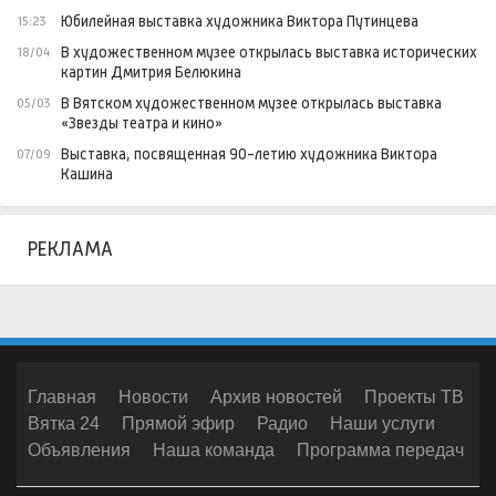
Юбилейная выставка художника Виктора Путинцева
15:23
В художественном музее открылась выставка исторических
18/04
картин Дмитрия Белюкина
В Вятском художественном музее открылась выставка
05/03
«Звезды театра и кино»
Выставка, посвященная 90-летию художника Виктора
07/09
Кашина
РЕКЛАМА
Главная
Новости
Архив новостей
Проекты ТВ
Вятка 24
Прямой эфир
Радио
Наши услуги
Объявления
Наша команда
Программа передач