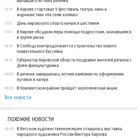
выпавшего из окна ребёнка
В Кирове стартовал V фестиваль театра, кино и
12:47
журналистики «На семи холмах»
День кировского спорта начался шествием
11:51
В Кирове обсудили меры помощи подросткам, оказавшимся
11:41
в группе риска
В Слободском продолжается строительство нового
10:35
плавательного бассейна
Губернатор Кировской области поздравил жителей региона с
10:15
Днём физкультурника
В регионе завершилась летняя кампания по оформлению
09:30
путевок в лагеря
В Нововятском районе пройдет экологическая акция
08:25
Все новости
ПОХОЖИЕ НОВОСТИ
В Вятском художественном музее открылась выставка
25/02
народного художника России Виктора Харлова