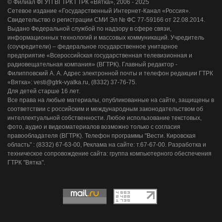
© Филиал ФГУП ВГТРК ГТРК «Вятка», 2006 - 2025
Сетевое издание «Государственный Интернет-Канал «Россия».
Свидетельство о регистрации СМИ Эл № ФС 77-59166 от 22.08.2014.
Выдано Федеральной службой по надзору в сфере связи,
информационных технологий и массовых коммуникаций. Учредитель
(соучредители) – федеральное государственное унитарное
предприятие «Всероссийская государственная телевизионная и
радиовещательная компания» (ВГТРК). Главный редактор -
Филипповский А. А. Адрес электронной почты и телефон редакции ГТРК
«Вятка»: vesti@gtrk-vyatka.ru, (8332) 37-76-75.
Для детей старше 16 лет.
Все права на любые материалы, опубликованные на сайте, защищены в
соответствии с российским и международным законодательством об
интеллектуальной собственности. Любое использование текстовых,
фото, аудио и видеоматериалов возможно только с согласия
правообладателя (ВГТРК). Телефон программы "Вести. Кировская
область" : (8332) 67-63-00, Реклама на сайте: т.67-67-00. Разработка и
техническое сопровождение сайта: группа компьютерного обеспечения
ГТРК "Вятка".