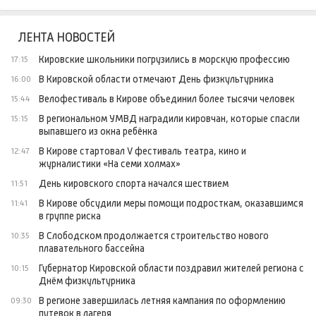
ЛЕНТА НОВОСТЕЙ
Кировские школьники погрузились в морскую профессию
17:15
В Кировской области отмечают День физкультурника
16:00
Велофестиваль в Кирове объединил более тысячи человек
15:44
В региональном УМВД наградили кировчан, которые спасли
15:15
выпавшего из окна ребёнка
В Кирове стартовал V фестиваль театра, кино и
12:47
журналистики «На семи холмах»
День кировского спорта начался шествием
11:51
В Кирове обсудили меры помощи подросткам, оказавшимся
11:41
в группе риска
В Слободском продолжается строительство нового
10:35
плавательного бассейна
Губернатор Кировской области поздравил жителей региона с
10:15
Днём физкультурника
В регионе завершилась летняя кампания по оформлению
09:30
путевок в лагеря