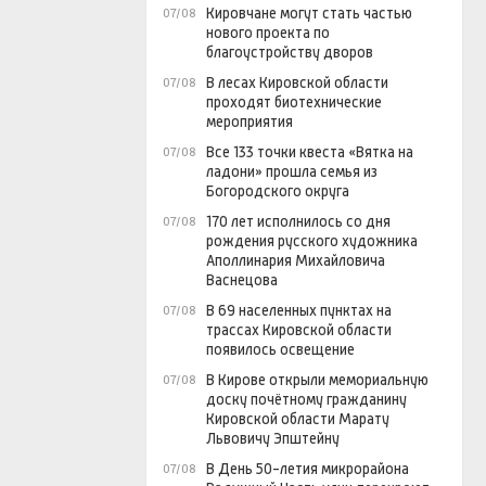
Кировчане могут стать частью
07/08
нового проекта по
благоустройству дворов
В лесах Кировской области
07/08
проходят биотехнические
мероприятия
Все 133 точки квеста «Вятка на
07/08
ладони» прошла семья из
Богородского округа
170 лет исполнилось со дня
07/08
рождения русского художника
Аполлинария Михайловича
Васнецова
В 69 населенных пунктах на
07/08
трассах Кировской области
появилось освещение
В Кирове открыли мемориальную
07/08
доску почётному гражданину
Кировской области Марату
Львовичу Эпштейну
В День 50-летия микрорайона
07/08