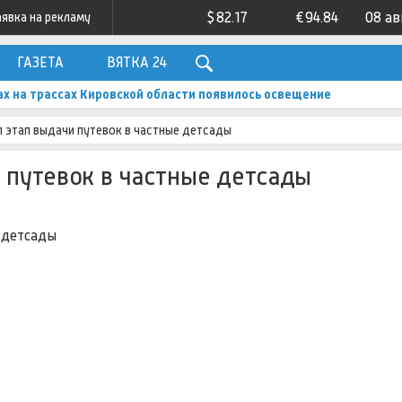
$
82.17
€
94.84
08 ав
аявка на рекламу
ГАЗЕТА
ВЯТКА 24
ах на трассах Кировской области появилось освещение
л этап выдачи путевок в частные детсады
и путевок в частные детсады