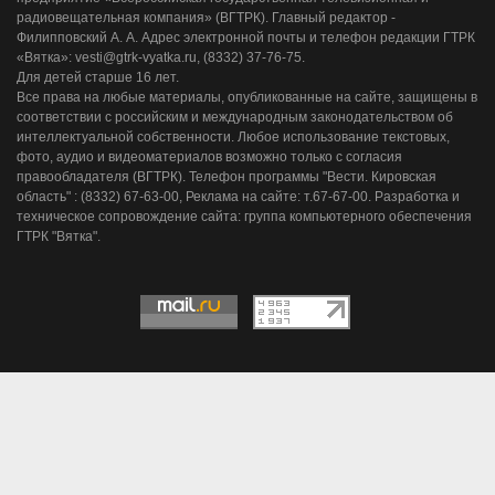
радиовещательная компания» (ВГТРК). Главный редактор -
Филипповский А. А. Адрес электронной почты и телефон редакции ГТРК
«Вятка»: vesti@gtrk-vyatka.ru, (8332) 37-76-75.
Для детей старше 16 лет.
Все права на любые материалы, опубликованные на сайте, защищены в
соответствии с российским и международным законодательством об
интеллектуальной собственности. Любое использование текстовых,
фото, аудио и видеоматериалов возможно только с согласия
правообладателя (ВГТРК). Телефон программы "Вести. Кировская
область" : (8332) 67-63-00, Реклама на сайте: т.67-67-00. Разработка и
техническое сопровождение сайта: группа компьютерного обеспечения
ГТРК "Вятка".