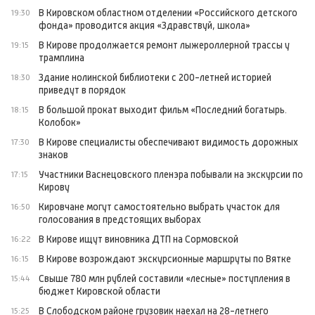
В Кировском областном отделении «Российского детского
19:30
фонда» проводится акция «Здравствуй, школа»
В Кирове продолжается ремонт лыжероллерной трассы у
19:15
трамплина
Здание нолинской библиотеки с 200-летней историей
18:30
приведут в порядок
В большой прокат выходит фильм «Последний богатырь.
18:15
Колобок»
В Кирове специалисты обеспечивают видимость дорожных
17:30
знаков
Участники Васнецовского пленэра побывали на экскурсии по
17:15
Кирову
Кировчане могут самостоятельно выбрать участок для
16:50
голосования в предстоящих выборах
В Кирове ищут виновника ДТП на Сормовской
16:22
В Кирове возрождают экскурсионные маршруты по Вятке
16:15
Свыше 780 млн рублей составили «лесные» поступления в
15:44
бюджет Кировской области
В Слободском районе грузовик наехал на 28-летнего
15:25