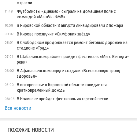
отрасли
Футболисты «Динамо» сыграли на домашнем поле с
11:48
командой «МашУк-КМВ»
В Кировской области 8 августа ликвидировали 2 пожара
10:58
В Кирове прозвучит «Симфония звёзд»
09:07
В Слободском продолжается ремонт беговых дорожек на
08:01
стадионе «Труд»
В Шабалинском районе пройдет фестиваль «Мы с Ветлуги-
07:01
реки»
В Афанасьевском округе создали «Всесезонную тропу
06:02
здоровья»
В воскресенье в Кировской области ожидается
05:00
кратковременный дождь
В Нолинске пройдет фестиваль актерской песни
08/08
Все новости
ПОХОЖИЕ НОВОСТИ