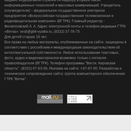
Выдано Федеральной службой по надзору в сфере связи,
информационных технологий и массовых коммуникаций. Учредитель
(соучредители) – федеральное государственное унитарное
предприятие «Всероссийская государственная телевизионная и
радиовещательная компания» (ВГТРК). Главный редактор -
Филипповский А. А. Адрес электронной почты и телефон редакции ГТРК
«Вятка»: vesti@gtrk-vyatka.ru, (8332) 37-76-75.
Для детей старше 16 лет.
Все права на любые материалы, опубликованные на сайте, защищены в
соответствии с российским и международным законодательством об
интеллектуальной собственности. Любое использование текстовых,
фото, аудио и видеоматериалов возможно только с согласия
правообладателя (ВГТРК). Телефон программы "Вести. Кировская
область" : (8332) 67-63-00, Реклама на сайте: т.67-67-00. Разработка и
техническое сопровождение сайта: группа компьютерного обеспечения
ГТРК "Вятка".