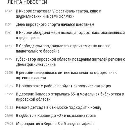
ЛЕНТА НОВОСТЕЙ
В Кирове стартовал V фестиваль театра, кино и
12:47
журналистики «На семи холмах»
День кировского спорта начался шествием
11:51
В Кирове обсудили меры помощи подросткам, оказавшимся
11:41
в группе риска
В Слободском продолжается строительство нового
10:35
плавательного бассейна
Губернатор Кировской области поздравил жителей региона с
10:15
Днём физкультурника
В регионе завершилась летняя кампания по оформлению
09:30
путевок в лагеря
В Нововятском районе пройдет экологическая акция
08:25
В деревне Павлово открылась 33-я модельная библиотека в
07:22
Кировской области
Ремонт детсада в Санчурске подходит к концу
06:22
В субботу в Кирове до +27 и возможна гроза
05:00
Мероприятия в Кирове 8 и 9 августа: афиша
07/08