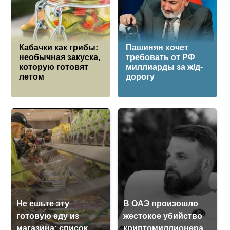
Кабачки как грибы:
Пашинян хочет
необычная закуска,
требовать от РФ
которую готовят
миллиарды за ж/д-
летом
дорогу
Не ешьте эту
В ОАЭ произошло
готовую еду из
жестокое убийство
магазина: список
криптомиллионера