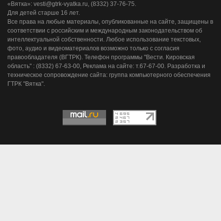
«Вятка»: vesti@gtrk-vyatka.ru, (8332) 37-76-75.
Для детей старше 16 лет.
Все права на любые материалы, опубликованные на сайте, защищены в
соответствии с российским и международным законодательством об
интеллектуальной собственности. Любое использование текстовых,
фото, аудио и видеоматериалов возможно только с согласия
правообладателя (ВГТРК). Телефон программы "Вести. Кировская
область" : (8332) 67-63-00, Реклама на сайте: т.67-67-00. Разработка и
техническое сопровождение сайта: группа компьютерного обеспечения
ГТРК "Вятка".