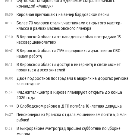
Футболисты кировского «Динамо» сыграли вничью с
19:15
командой «Машук»
Кировчан приглашают на вечер бардовской песни
18:30
Более 70 человек стали участниками открытого мастер-
18:15
класса в рамках Васнецовского пленэра
В Кировской области от нападения собак пострадали 13
17:40
несовершеннолетних
В Кировской области 75% вернувшихся участников СВО
16:47
нашли работу
В Кировской области доступ к интернету и связи может
16:15
появиться у всех жителей
Двое подростков пострадали в авариях на дорогах региона
16:00
за выходные
Фиджитал-центр в Кирове планируют открыть до конца
15:34
2026 года
В Слободском районе в ДТП погибла 18-летняя девушка
15:00
Пенсионерка из Яранска отдала мошенникам почти 4,5 млн
14:27
рублей
В микрорайоне Метроград прошел субботник по уборке
13:52
мусора