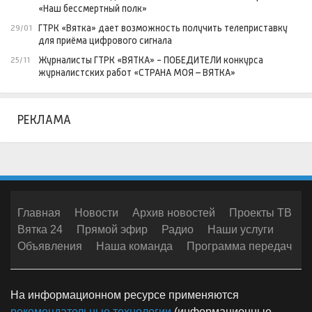
«Наш бессмертный полк»
ГТРК «Вятка» дает возможность получить телеприставку
29/01
для приёма цифрового сигнала
Журналисты ГТРК «ВЯТКА» - ПОБЕДИТЕЛИ конкурса
25/11
журналистских работ «СТРАНА МОЯ – ВЯТКА»
РЕКЛАМА
Главная
Новости
Архив новостей
Проекты ТВ
Вятка 24
Прямой эфир
Радио
Наши услуги
Объявления
Наша команда
Программа передач
На информационном ресурсе применяются
рекомендательные технологии
(информационные