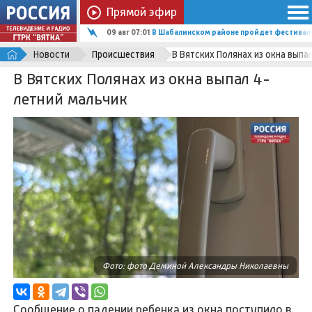
Прямой эфир
09 авг 07:01
В Шабалинском районе пройдет фестиваль
Новости
Происшествия
В Вятских Полянах из окна выпа
В Вятских Полянах из окна выпал 4-
летний мальчик
Фото: фото Деминой Александры Николаевны
Сообщение о падении ребенка из окна поступило в