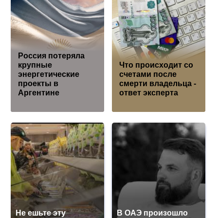
Россия потеряла
крупные
Что происходит со
энергетические
счетами после
проекты в
смерти владельца -
Аргентине
ответ эксперта
Не ешьте эту
В ОАЭ произошло