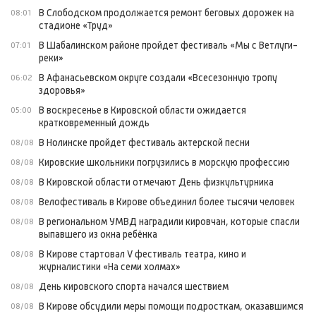
В Слободском продолжается ремонт беговых дорожек на
08:01
стадионе «Труд»
В Шабалинском районе пройдет фестиваль «Мы с Ветлуги-
07:01
реки»
В Афанасьевском округе создали «Всесезонную тропу
06:02
здоровья»
В воскресенье в Кировской области ожидается
05:00
кратковременный дождь
В Нолинске пройдет фестиваль актерской песни
08/08
Кировские школьники погрузились в морскую профессию
08/08
В Кировской области отмечают День физкультурника
08/08
Велофестиваль в Кирове объединил более тысячи человек
08/08
В региональном УМВД наградили кировчан, которые спасли
08/08
выпавшего из окна ребёнка
В Кирове стартовал V фестиваль театра, кино и
08/08
журналистики «На семи холмах»
День кировского спорта начался шествием
08/08
В Кирове обсудили меры помощи подросткам, оказавшимся
08/08