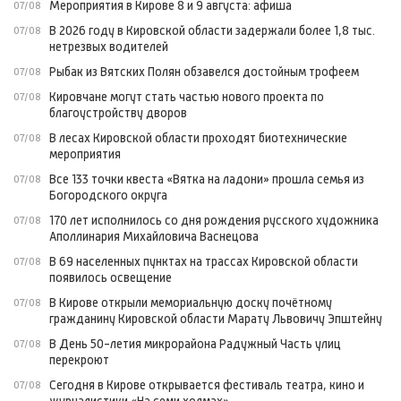
Мероприятия в Кирове 8 и 9 августа: афиша
07/08
В 2026 году в Кировской области задержали более 1,8 тыс.
07/08
нетрезвых водителей
Рыбак из Вятских Полян обзавелся достойным трофеем
07/08
Кировчане могут стать частью нового проекта по
07/08
благоустройству дворов
В лесах Кировской области проходят биотехнические
07/08
мероприятия
Все 133 точки квеста «Вятка на ладони» прошла семья из
07/08
Богородского округа
170 лет исполнилось со дня рождения русского художника
07/08
Аполлинария Михайловича Васнецова
В 69 населенных пунктах на трассах Кировской области
07/08
появилось освещение
В Кирове открыли мемориальную доску почётному
07/08
гражданину Кировской области Марату Львовичу Эпштейну
В День 50-летия микрорайона Радужный Часть улиц
07/08
перекроют
Сегодня в Кирове открывается фестиваль театра, кино и
07/08