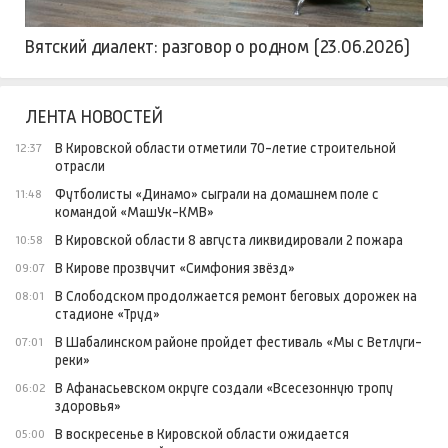
Вятский диалект: разговор о родном (23.06.2026)
ЛЕНТА НОВОСТЕЙ
В Кировской области отметили 70-летие строительной
12:37
отрасли
Футболисты «Динамо» сыграли на домашнем поле с
11:48
командой «МашУк-КМВ»
В Кировской области 8 августа ликвидировали 2 пожара
10:58
В Кирове прозвучит «Симфония звёзд»
09:07
В Слободском продолжается ремонт беговых дорожек на
08:01
стадионе «Труд»
В Шабалинском районе пройдет фестиваль «Мы с Ветлуги-
07:01
реки»
В Афанасьевском округе создали «Всесезонную тропу
06:02
здоровья»
В воскресенье в Кировской области ожидается
05:00