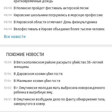
кратковременный дождь
В Нолинске пройдет фестиваль актерской песни
08/08
Кировские школьники погрузились в морскую профессию
08/08
В Кировской области отмечают День физкультурника
08/08
Велофестиваль в Кирове объединил более тысячи человек
08/08
Все новости
ПОХОЖИЕ НОВОСТИ
В Вятскополянском районе раскрыто убийство 36-летней
19/09
женщины
В Даровском хозяин убил гостя
13/04
В Малмыже хозяин убил гостя
17/04
В г. Омутнинске молодая мать выбросила новорожденного
10/02
ребенка в выгребную яму.
В Омутнинске возбудили дело по факту обнаружения тела,
08/01
завернутого в ковер