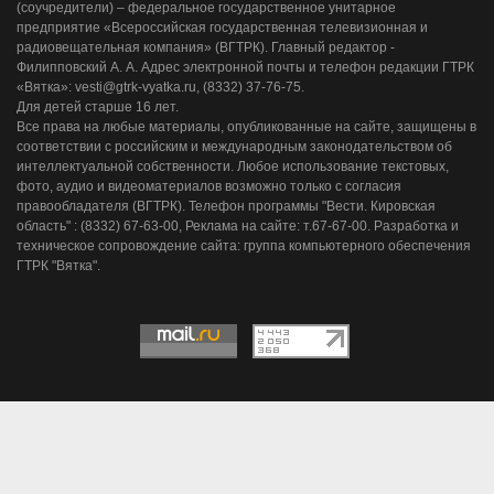
(соучредители) – федеральное государственное унитарное
предприятие «Всероссийская государственная телевизионная и
радиовещательная компания» (ВГТРК). Главный редактор -
Филипповский А. А. Адрес электронной почты и телефон редакции ГТРК
«Вятка»: vesti@gtrk-vyatka.ru, (8332) 37-76-75.
Для детей старше 16 лет.
Все права на любые материалы, опубликованные на сайте, защищены в
соответствии с российским и международным законодательством об
интеллектуальной собственности. Любое использование текстовых,
фото, аудио и видеоматериалов возможно только с согласия
правообладателя (ВГТРК). Телефон программы "Вести. Кировская
область" : (8332) 67-63-00, Реклама на сайте: т.67-67-00. Разработка и
техническое сопровождение сайта: группа компьютерного обеспечения
ГТРК "Вятка".