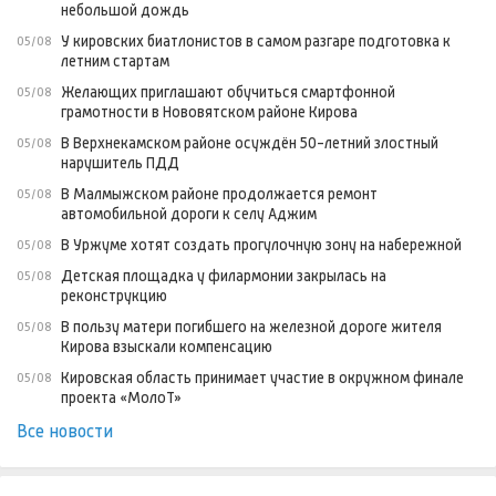
небольшой дождь
У кировских биатлонистов в самом разгаре подготовка к
05/08
летним стартам
Желающих приглашают обучиться смартфонной
05/08
грамотности в Нововятском районе Кирова
В Верхнекамском районе осуждён 50-летний злостный
05/08
нарушитель ПДД
В Малмыжском районе продолжается ремонт
05/08
автомобильной дороги к селу Аджим
В Уржуме хотят создать прогулочную зону на набережной
05/08
Детская площадка у филармонии закрылась на
05/08
реконструкцию
В пользу матери погибшего на железной дороге жителя
05/08
Кирова взыскали компенсацию
Кировская область принимает участие в окружном финале
05/08
проекта «МолоТ»
Все новости