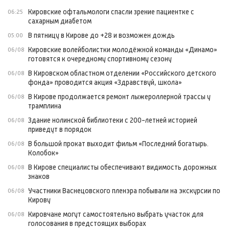
Кировские офтальмологи спасли зрение пациентке с
06:25
сахарным диабетом
В пятницу в Кирове до +28 и возможен дождь
05:00
Кировские волейболистки молодёжной команды «Динамо»
06/08
готовятся к очередному спортивному сезону
В Кировском областном отделении «Российского детского
06/08
фонда» проводится акция «Здравствуй, школа»
В Кирове продолжается ремонт лыжероллерной трассы у
06/08
трамплина
Здание нолинской библиотеки с 200-летней историей
06/08
приведут в порядок
В большой прокат выходит фильм «Последний богатырь.
06/08
Колобок»
В Кирове специалисты обеспечивают видимость дорожных
06/08
знаков
Участники Васнецовского пленэра побывали на экскурсии по
06/08
Кирову
Кировчане могут самостоятельно выбрать участок для
06/08
голосования в предстоящих выборах