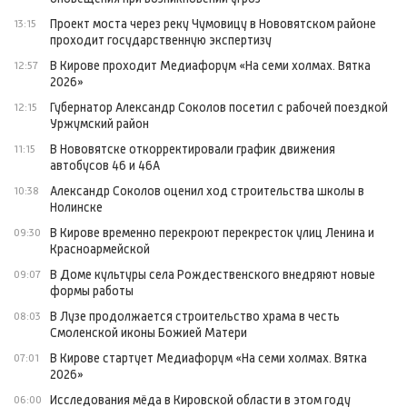
Проект моста через реку Чумовицу в Нововятском районе
13:15
проходит государственную экспертизу
В Кирове проходит Медиафорум «На семи холмах. Вятка
12:57
2026»
Губернатор Александр Соколов посетил с рабочей поездкой
12:15
Уржумский район
В Нововятске откорректировали график движения
11:15
автобусов 46 и 46А
Александр Соколов оценил ход строительства школы в
10:38
Нолинске
В Кирове временно перекроют перекресток улиц Ленина и
09:30
Красноармейской
В Доме культуры села Рождественского внедряют новые
09:07
формы работы
В Лузе продолжается строительство храма в честь
08:03
Смоленской иконы Божией Матери
В Кирове стартует Медиафорум «На семи холмах. Вятка
07:01
2026»
Исследования мёда в Кировской области в этом году
06:00