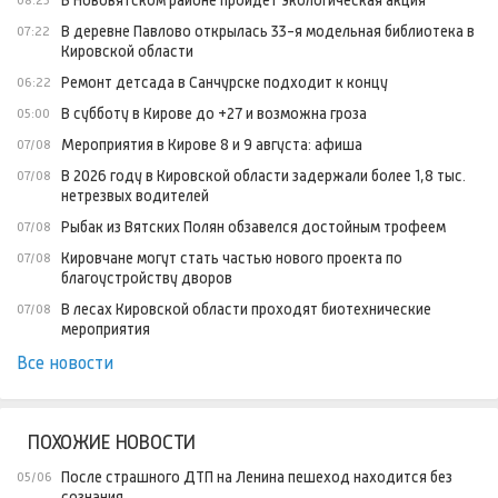
В Нововятском районе пройдет экологическая акция
08:25
В деревне Павлово открылась 33-я модельная библиотека в
07:22
Кировской области
Ремонт детсада в Санчурске подходит к концу
06:22
В субботу в Кирове до +27 и возможна гроза
05:00
Мероприятия в Кирове 8 и 9 августа: афиша
07/08
В 2026 году в Кировской области задержали более 1,8 тыс.
07/08
нетрезвых водителей
Рыбак из Вятских Полян обзавелся достойным трофеем
07/08
Кировчане могут стать частью нового проекта по
07/08
благоустройству дворов
В лесах Кировской области проходят биотехнические
07/08
мероприятия
Все новости
ПОХОЖИЕ НОВОСТИ
После страшного ДТП на Ленина пешеход находится без
05/06
сознания