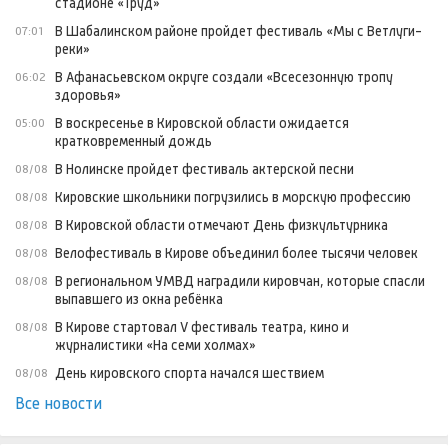
стадионе «Труд»
В Шабалинском районе пройдет фестиваль «Мы с Ветлуги-
07:01
реки»
В Афанасьевском округе создали «Всесезонную тропу
06:02
здоровья»
В воскресенье в Кировской области ожидается
05:00
кратковременный дождь
В Нолинске пройдет фестиваль актерской песни
08/08
Кировские школьники погрузились в морскую профессию
08/08
В Кировской области отмечают День физкультурника
08/08
Велофестиваль в Кирове объединил более тысячи человек
08/08
В региональном УМВД наградили кировчан, которые спасли
08/08
выпавшего из окна ребёнка
В Кирове стартовал V фестиваль театра, кино и
08/08
журналистики «На семи холмах»
День кировского спорта начался шествием
08/08
Все новости