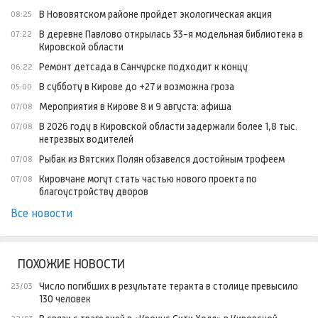
В Нововятском районе пройдет экологическая акция
08:25
В деревне Павлово открылась 33-я модельная библиотека в
07:22
Кировской области
Ремонт детсада в Санчурске подходит к концу
06:22
В субботу в Кирове до +27 и возможна гроза
05:00
Мероприятия в Кирове 8 и 9 августа: афиша
07/08
В 2026 году в Кировской области задержали более 1,8 тыс.
07/08
нетрезвых водителей
Рыбак из Вятских Полян обзавелся достойным трофеем
07/08
Кировчане могут стать частью нового проекта по
07/08
благоустройству дворов
Все новости
ПОХОЖИЕ НОВОСТИ
Число погибших в результате теракта в столице превысило
23/03
130 человек