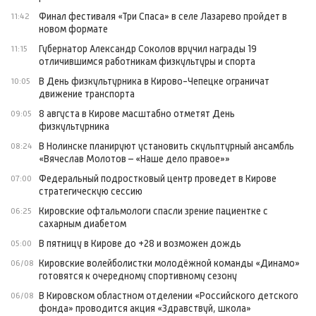
Финал фестиваля «Три Спаса» в селе Лазарево пройдет в
11:42
новом формате
Губернатор Александр Соколов вручил награды 19
11:15
отличившимся работникам физкультуры и спорта
В День физкультурника в Кирово-Чепецке ограничат
10:05
движение транспорта
8 августа в Кирове масштабно отметят День
09:05
физкультурника
В Нолинске планируют установить скульптурный ансамбль
08:24
«Вячеслав Молотов – «Наше дело правое»»
Федеральный подростковый центр проведет в Кирове
07:00
стратегическую сессию
Кировские офтальмологи спасли зрение пациентке с
06:25
сахарным диабетом
В пятницу в Кирове до +28 и возможен дождь
05:00
Кировские волейболистки молодёжной команды «Динамо»
06/08
готовятся к очередному спортивному сезону
В Кировском областном отделении «Российского детского
06/08
фонда» проводится акция «Здравствуй, школа»