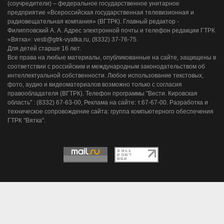
(соучредители) – федеральное государственное унитарное
предприятие «Всероссийская государственная телевизионная и
радиовещательная компания» (ВГТРК). Главный редактор -
Филипповский А. А. Адрес электронной почты и телефон редакции ГТРК
«Вятка»: vesti@gtrk-vyatka.ru, (8332) 37-76-75.
Для детей старше 16 лет.
Все права на любые материалы, опубликованные на сайте, защищены в
соответствии с российским и международным законодательством об
интеллектуальной собственности. Любое использование текстовых,
фото, аудио и видеоматериалов возможно только с согласия
правообладателя (ВГТРК). Телефон программы "Вести. Кировская
область" : (8332) 67-63-00, Реклама на сайте: т.67-67-00. Разработка и
техническое сопровождение сайта: группа компьютерного обеспечения
ГТРК "Вятка".