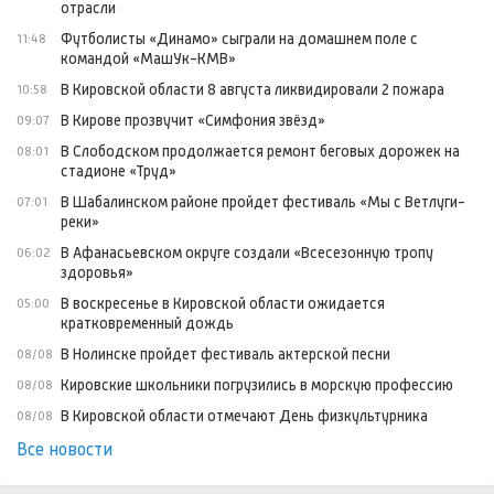
отрасли
Футболисты «Динамо» сыграли на домашнем поле с
11:48
командой «МашУк-КМВ»
В Кировской области 8 августа ликвидировали 2 пожара
10:58
В Кирове прозвучит «Симфония звёзд»
09:07
В Слободском продолжается ремонт беговых дорожек на
08:01
стадионе «Труд»
В Шабалинском районе пройдет фестиваль «Мы с Ветлуги-
07:01
реки»
В Афанасьевском округе создали «Всесезонную тропу
06:02
здоровья»
В воскресенье в Кировской области ожидается
05:00
кратковременный дождь
В Нолинске пройдет фестиваль актерской песни
08/08
Кировские школьники погрузились в морскую профессию
08/08
В Кировской области отмечают День физкультурника
08/08
Все новости