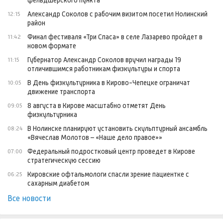
фельдшерского пункта
Александр Соколов с рабочим визитом посетил Нолинский
12:15
район
Финал фестиваля «Три Спаса» в селе Лазарево пройдет в
11:42
новом формате
Губернатор Александр Соколов вручил награды 19
11:15
отличившимся работникам физкультуры и спорта
В День физкультурника в Кирово-Чепецке ограничат
10:05
движение транспорта
8 августа в Кирове масштабно отметят День
09:05
физкультурника
В Нолинске планируют установить скульптурный ансамбль
08:24
«Вячеслав Молотов – «Наше дело правое»»
Федеральный подростковый центр проведет в Кирове
07:00
стратегическую сессию
Кировские офтальмологи спасли зрение пациентке с
06:25
сахарным диабетом
Все новости