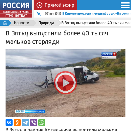
Прямой эфир
07 авг 13:15
В Кирове проходит медиафорум «На семи х
Новости
Природа
В Вятку выпустили более 40 тысяч ма
В Вятку выпустили более 40 тысяч
мальков стерляди
В Вятку в районе Котельнича выпустили мальков