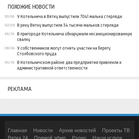
ПОХОЖИЕ НОВОСТИ
У Котельнича в Вятку выпустили 7041 малька стерляди.
30/06
В реку Вятку выпустили 34 тысячи мальков стерляди
02/09
В пригороде Котельнича обнаружили несанкционированную
06/10
свалку
У собственников могут отнять участки на берегу
08/06
Столбовского пруда
В Котельничском районе два предприятия привлекли к
04/10
административной ответственности
РЕКЛАМА
Главная
Новости
Архив новостей
Проекты ТВ
Вятка 24
Прямой эфир
Радио
Наши услуги