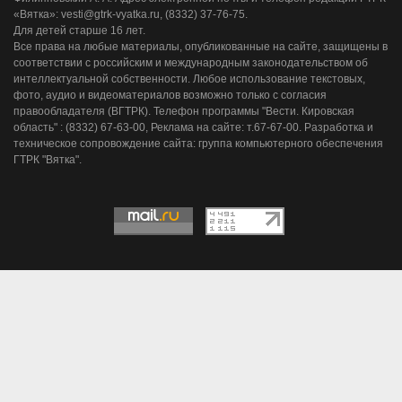
«Вятка»: vesti@gtrk-vyatka.ru, (8332) 37-76-75.
Для детей старше 16 лет.
Все права на любые материалы, опубликованные на сайте, защищены в
соответствии с российским и международным законодательством об
интеллектуальной собственности. Любое использование текстовых,
фото, аудио и видеоматериалов возможно только с согласия
правообладателя (ВГТРК). Телефон программы "Вести. Кировская
область" : (8332) 67-63-00, Реклама на сайте: т.67-67-00. Разработка и
техническое сопровождение сайта: группа компьютерного обеспечения
ГТРК "Вятка".