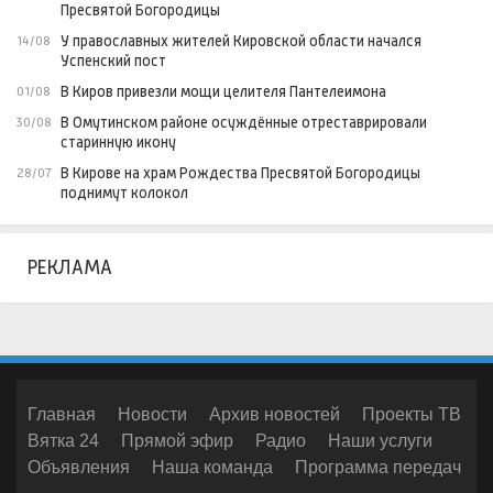
Пресвятой Богородицы
У православных жителей Кировской области начался
14/08
Успенский пост
В Киров привезли мощи целителя Пантелеимона
01/08
В Омутинском районе осуждённые отреставрировали
30/08
старинную икону
В Кирове на храм Рождества Пресвятой Богородицы
28/07
поднимут колокол
РЕКЛАМА
Главная
Новости
Архив новостей
Проекты ТВ
Вятка 24
Прямой эфир
Радио
Наши услуги
Объявления
Наша команда
Программа передач