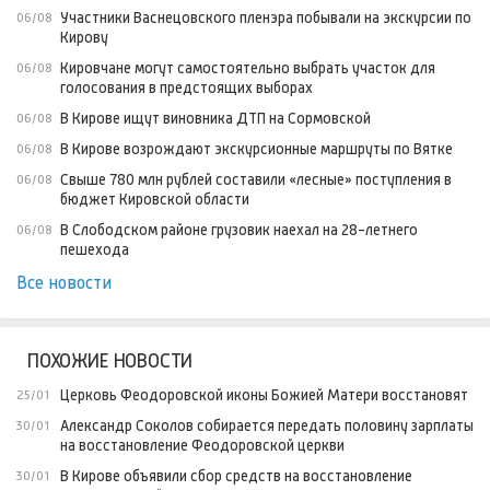
Участники Васнецовского пленэра побывали на экскурсии по
06/08
Кирову
Кировчане могут самостоятельно выбрать участок для
06/08
голосования в предстоящих выборах
В Кирове ищут виновника ДТП на Сормовской
06/08
В Кирове возрождают экскурсионные маршруты по Вятке
06/08
Свыше 780 млн рублей составили «лесные» поступления в
06/08
бюджет Кировской области
В Слободском районе грузовик наехал на 28-летнего
06/08
пешехода
Все новости
ПОХОЖИЕ НОВОСТИ
Церковь Феодоровской иконы Божией Матери восстановят
25/01
Александр Соколов собирается передать половину зарплаты
30/01
на восстановление Феодоровской церкви
В Кирове объявили сбор средств на восстановление
30/01