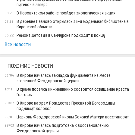
путевок в лагеря
В Нововятском районе пройдет экологическая акция
08:25
В деревне Павлово открылась 33-я модельная библиотека в
07:22
Кировской области
Ремонт детсада в Санчурске подходит к концу
06:22
Все новости
ПОХОЖИЕ НОВОСТИ
В Кирове началась закладка фундамента на месте
03/04
сгоревшей Феодоровской церкви
В храме поселка Нижнеивкино состоится освящение Креста
17/11
Голгофы.
В Кирове на храм Рождества Пресвятой Богородицы
28/07
поднимут колокол
Церковь Феодоровской иконы Божией Матери восстановят
25/01
В Кирове началась подготовка к восстановлению
28/03
Феодоровской церкви