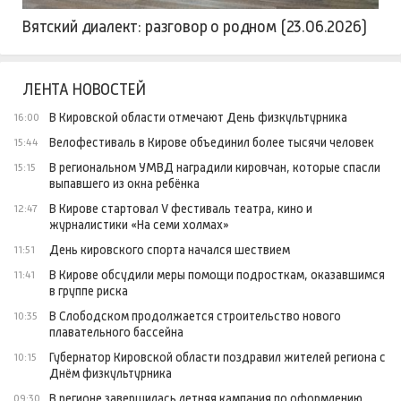
Вятский диалект: разговор о родном (23.06.2026)
ЛЕНТА НОВОСТЕЙ
В Кировской области отмечают День физкультурника
16:00
Велофестиваль в Кирове объединил более тысячи человек
15:44
В региональном УМВД наградили кировчан, которые спасли
15:15
выпавшего из окна ребёнка
В Кирове стартовал V фестиваль театра, кино и
12:47
журналистики «На семи холмах»
День кировского спорта начался шествием
11:51
В Кирове обсудили меры помощи подросткам, оказавшимся
11:41
в группе риска
В Слободском продолжается строительство нового
10:35
плавательного бассейна
Губернатор Кировской области поздравил жителей региона с
10:15
Днём физкультурника
В регионе завершилась летняя кампания по оформлению
09:30