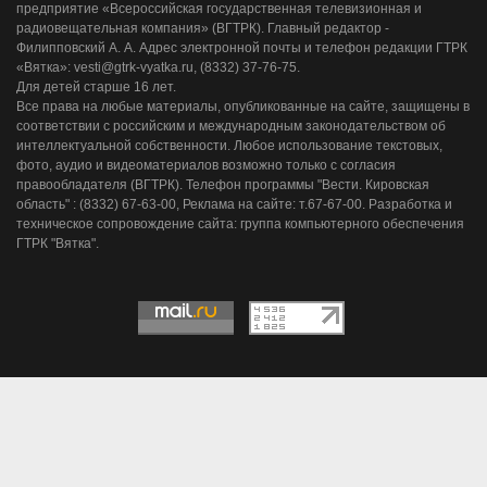
предприятие «Всероссийская государственная телевизионная и
радиовещательная компания» (ВГТРК). Главный редактор -
Филипповский А. А. Адрес электронной почты и телефон редакции ГТРК
«Вятка»: vesti@gtrk-vyatka.ru, (8332) 37-76-75.
Для детей старше 16 лет.
Все права на любые материалы, опубликованные на сайте, защищены в
соответствии с российским и международным законодательством об
интеллектуальной собственности. Любое использование текстовых,
фото, аудио и видеоматериалов возможно только с согласия
правообладателя (ВГТРК). Телефон программы "Вести. Кировская
область" : (8332) 67-63-00, Реклама на сайте: т.67-67-00. Разработка и
техническое сопровождение сайта: группа компьютерного обеспечения
ГТРК "Вятка".