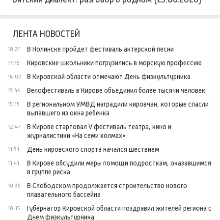
ЛЕНТА НОВОСТЕЙ
В Нолинске пройдет фестиваль актерской песни
18:21
Кировские школьники погрузились в морскую профессию
17:15
В Кировской области отмечают День физкультурника
16:00
Велофестиваль в Кирове объединил более тысячи человек
15:44
В региональном УМВД наградили кировчан, которые спасли
15:15
выпавшего из окна ребёнка
В Кирове стартовал V фестиваль театра, кино и
12:47
журналистики «На семи холмах»
День кировского спорта начался шествием
11:51
В Кирове обсудили меры помощи подросткам, оказавшимся
11:41
в группе риска
В Слободском продолжается строительство нового
10:35
плавательного бассейна
Губернатор Кировской области поздравил жителей региона с
10:15
Днём физкультурника