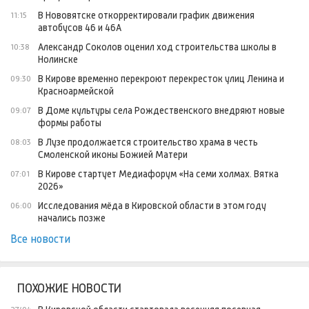
В Нововятске откорректировали график движения
11:15
автобусов 46 и 46А
Александр Соколов оценил ход строительства школы в
10:38
Нолинске
В Кирове временно перекроют перекресток улиц Ленина и
09:30
Красноармейской
В Доме культуры села Рождественского внедряют новые
09:07
формы работы
В Лузе продолжается строительство храма в честь
08:03
Смоленской иконы Божией Матери
В Кирове стартует Медиафорум «На семи холмах. Вятка
07:01
2026»
Исследования мёда в Кировской области в этом году
06:00
начались позже
Все новости
ПОХОЖИЕ НОВОСТИ