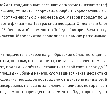
пройдёт традиционная весенняя легкоатлетическая эстаф
льники, студенты, спортивные клубы и корпоративные 
 протяжённостью 3 километра 250 метров пройдёт по 
тарт и финиш - на Театральной площади. Отдельным бло
 "Забег памяти" знаменосца Победы Григория Булатова 
классов. Мероприятие проводится в рамках регионально
ит недочеты в сквере на ул. Юровской областного центр
антии, поэтому все недочеты, связанные с качеством вы
т, подрядчик обязан устранить за свой счет в срок до 15
площадки убраны качели, сломавшиеся из-за дефекта с
удование площадок пострадало от действий вандалов. В
ксированы, написано заявление в полицию, которая за
ены, ремонт поврежденных элементов будет произведен 