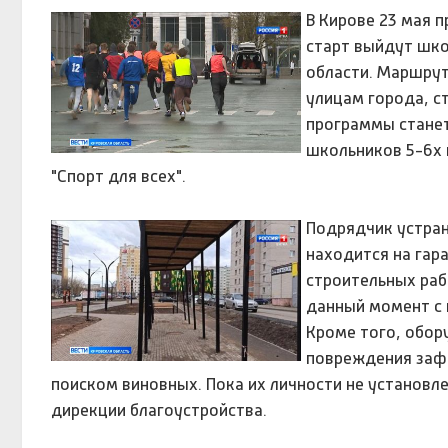
В Кирове 23 мая 
старт выйдут шко
области. Маршрут
улицам города, с
программы станет
школьников 5-6х 
"Спорт для всех".
Подрядчик устран
находится на гар
строительных рабо
данный момент с 
Кроме того, обор
повреждения зафи
поиском виновных. Пока их личности не установл
дирекции благоустройства.