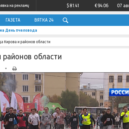
$
81.41
€
94.06
07 ав
аявка на рекламу
ГАЗЕТА
ВЯТКА 24
на День пчеловода
да Кирова и районов области
и районов области