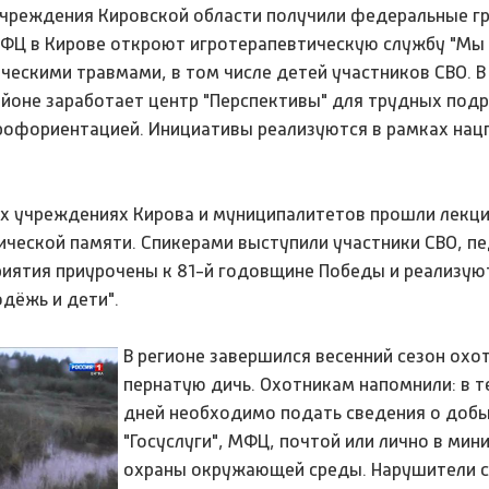
чреждения Кировской области получили федеральные гр
ФЦ в Кирове откроют игротерапевтическую службу "Мы
ическими травмами, в том числе детей участников СВО. В
йоне заработает центр "Перспективы" для трудных подр
рофориентацией. Инициативы реализуются в рамках нац
х учреждениях Кирова и муниципалитетов прошли лекци
ической памяти. Спикерами выступили участники СВО, пе
иятия приурочены к 81-й годовщине Победы и реализую
дёжь и дети".
В регионе завершился весенний сезон охо
пернатую дичь. Охотникам напомнили: в т
дней необходимо подать сведения о добы
"Госуслуги", МФЦ, почтой или лично в мин
охраны окружающей среды. Нарушители 