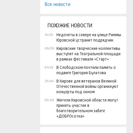
Все новости
ПОХОЖИЕ НОВОСТИ
Недочеты в сквере на улице Риммы
14/05
Юровской устранит подрядчик
Кировские творческие коллективы
09/09
выступят на Театральной площади
в рамках фестиваля «Старт»
В Слободском почтили память о
01/05
подвиге Григория Булатова
В Кирове для ветеранов Великой
25/04
Отечественной войны организуют
концерты под окном
Жители Кировской области могут
05/09
принять участие в
благотворительном забеге
«ДОБРОсотка»