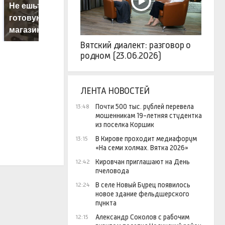
Не ешьте эту
В ОАЭ произошло
В
готовую еду из
жестокое убийство
п
магазина: список
криптомиллионера
К
Вятский диалект: разговор о
родном (23.06.2026)
ЛЕНТА НОВОСТЕЙ
Почти 500 тыс. рублей перевела
13:48
мошенникам 19-летняя студентка
из поселка Коршик
В Кирове проходит медиафорум
13:15
«На семи холмах. Вятка 2026»
Кировчан приглашают на День
12:42
пчеловода
В селе Новый Бурец появилось
12:24
новое здание фельдшерского
пункта
Александр Соколов с рабочим
12:15