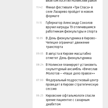
визитом посетил Нолинский район
Финал фестиваля «Три Спаса» в
11:42
селе Лазарево пройдет в новом
формате
Губернатор Александр Соколов
11:15
вручил награды 19 отличившимся
работникам физкультуры и спорта
В День физкультурника в Кирово-
10:05
Чепецке ограничат движение
транспорта
8 августа в Кирове масштабно
09:05
отметят День физкультурника
В Нолинске планируют установить
08:24
скульптурный ансамбль «Вячеслав
Молотов – «Наше дело правое»»
Федеральный подростковый центр
07:00
проведет в Кирове стратегическую
сессию
Кировские офтальмологи спасли
06:25
зрение пациентке с сахарным
диабетом