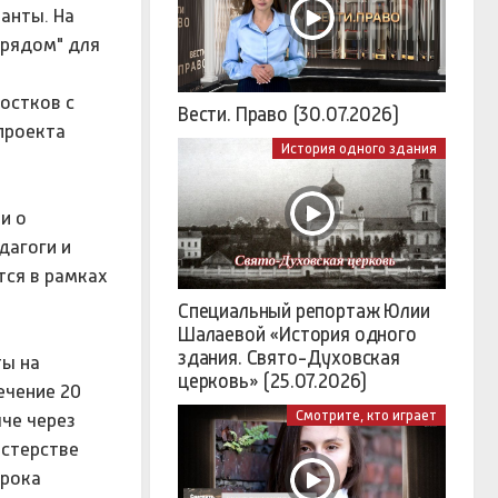
анты. На
 рядом" для
остков с
Вести. Право (30.07.2026)
проекта
История одного здания
и о
дагоги и
тся в рамках
Специальный репортаж Юлии
Шалаевой «История одного
здания. Свято-Духовская
ты на
церковь» (25.07.2026)
ечение 20
Смотрите, кто играет
че через
истерстве
срока