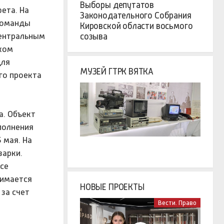
Выборы депутатов
ета. На
Законодательного Собрания
команды
Кировской области восьмого
центральным
созыва
ком
для
МУЗЕЙ ГТРК ВЯТКА
го проекта
а. Объект
полнения
 мая. На
варки.
се
нимается
НОВЫЕ ПРОЕКТЫ
за счет
Вести. Право