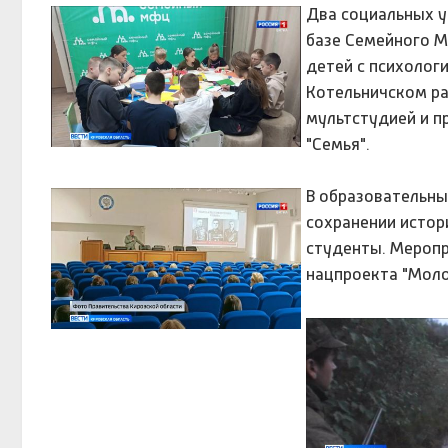
Два социальных у
базе Семейного М
детей с психолог
Котельничском ра
мультстудией и п
"Семья".
В образовательны
сохранении истор
студенты. Меропр
нацпроекта "Моло