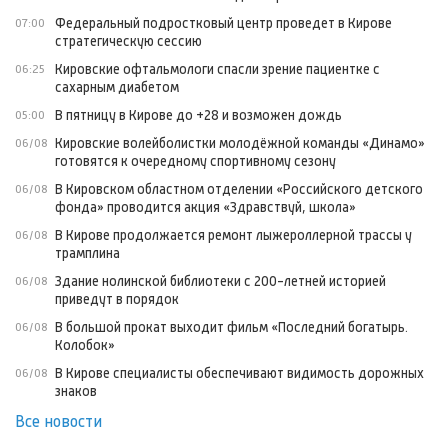
Федеральный подростковый центр проведет в Кирове
07:00
стратегическую сессию
Кировские офтальмологи спасли зрение пациентке с
06:25
сахарным диабетом
В пятницу в Кирове до +28 и возможен дождь
05:00
Кировские волейболистки молодёжной команды «Динамо»
06/08
готовятся к очередному спортивному сезону
В Кировском областном отделении «Российского детского
06/08
фонда» проводится акция «Здравствуй, школа»
В Кирове продолжается ремонт лыжероллерной трассы у
06/08
трамплина
Здание нолинской библиотеки с 200-летней историей
06/08
приведут в порядок
В большой прокат выходит фильм «Последний богатырь.
06/08
Колобок»
В Кирове специалисты обеспечивают видимость дорожных
06/08
знаков
Все новости