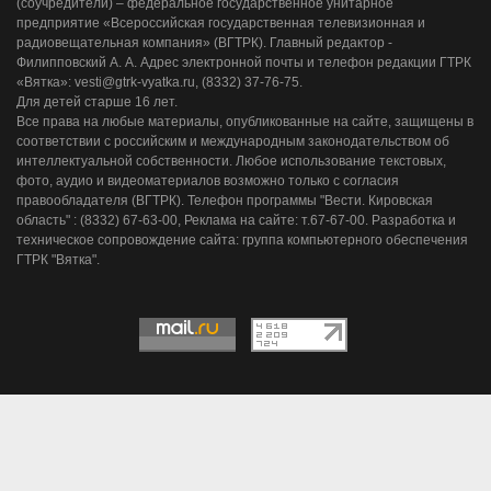
(соучредители) – федеральное государственное унитарное
предприятие «Всероссийская государственная телевизионная и
радиовещательная компания» (ВГТРК). Главный редактор -
Филипповский А. А. Адрес электронной почты и телефон редакции ГТРК
«Вятка»: vesti@gtrk-vyatka.ru, (8332) 37-76-75.
Для детей старше 16 лет.
Все права на любые материалы, опубликованные на сайте, защищены в
соответствии с российским и международным законодательством об
интеллектуальной собственности. Любое использование текстовых,
фото, аудио и видеоматериалов возможно только с согласия
правообладателя (ВГТРК). Телефон программы "Вести. Кировская
область" : (8332) 67-63-00, Реклама на сайте: т.67-67-00. Разработка и
техническое сопровождение сайта: группа компьютерного обеспечения
ГТРК "Вятка".