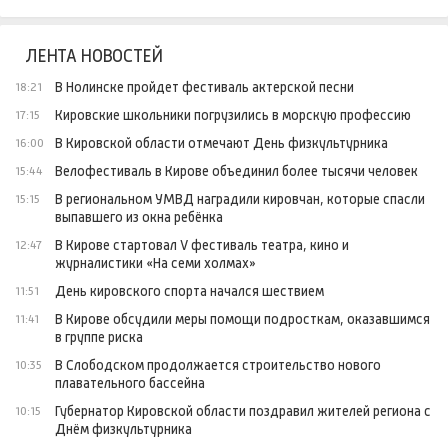
ЛЕНТА НОВОСТЕЙ
В Нолинске пройдет фестиваль актерской песни
18:21
Кировские школьники погрузились в морскую профессию
17:15
В Кировской области отмечают День физкультурника
16:00
Велофестиваль в Кирове объединил более тысячи человек
15:44
В региональном УМВД наградили кировчан, которые спасли
15:15
выпавшего из окна ребёнка
В Кирове стартовал V фестиваль театра, кино и
12:47
журналистики «На семи холмах»
День кировского спорта начался шествием
11:51
В Кирове обсудили меры помощи подросткам, оказавшимся
11:41
в группе риска
В Слободском продолжается строительство нового
10:35
плавательного бассейна
Губернатор Кировской области поздравил жителей региона с
10:15
Днём физкультурника