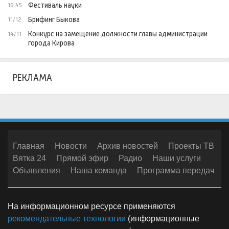
Фестиваль науки
16:45
Брифинг Быкова
11/12
Конкурс на замещение должности главы администрации
14/11
города Кирова
РЕКЛАМА
Главная
Новости
Архив новостей
Проекты ТВ
Вятка 24
Прямой эфир
Радио
Наши услуги
Объявления
Наша команда
Программа передач
На информационном ресурсе применяются
рекомендательные технологии
(информационные