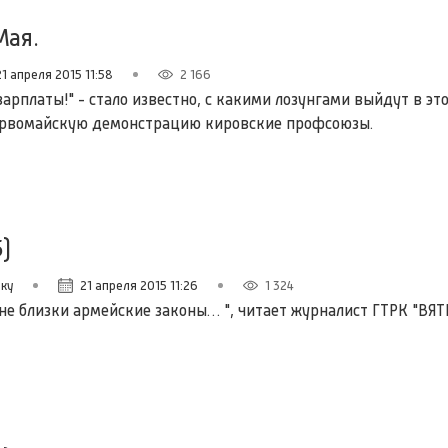
Мая.
21 апреля 2015 11:58
2 166
 зарплаты!" - стало известно, с какими лозунгами выйдут в эт
рвомайскую демонстрацию кировские профсоюзы.
)
оку
21 апреля 2015 11:26
1 324
е близки армейские законы… ", читает журналист ГТРК "ВЯТ