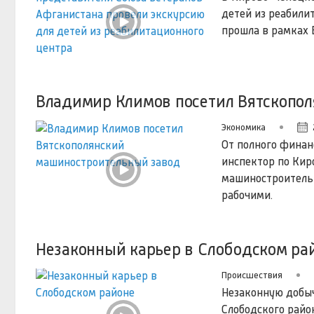
детей из реабили
прошла в рамках 
Владимир Климов посетил Вятскопо
Экономика
От полного финан
инспектор по Кир
машиностроительн
рабочими.
Незаконный карьер в Слободском ра
Происшествия
Незаконную добыч
Слободского райо