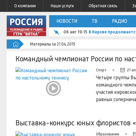
О компании
Наши услуги
Обратная связь
З
НОВОСТИ
ТВ
РАДИО
06 авг 19:15
В Кирове продолжаетс
Материалы за 21.04.2015
Командный чемпионат России по нас
Спорт
21 ап
Четыре группы Вы
командного чемпи
участия кировской
равных сопернича
Выставка-конкурс юных флористов 
Образование