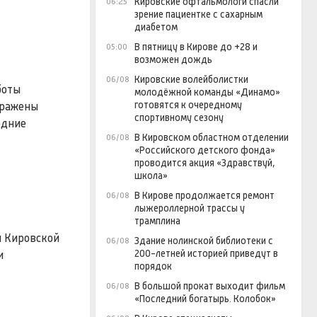
Кировские офтальмологи спасли
06:25
зрение пациентке с сахарным
диабетом
В пятницу в Кирове до +28 и
05:00
возможен дождь
Кировские волейболистки
06/08
боты
молодёжной команды «Динамо»
готовятся к очередному
тражены
спортивному сезону
едние
В Кировском областном отделении
06/08
«Российского детского фонда»
проводится акция «Здравствуй,
школа»
В Кирове продолжается ремонт
06/08
лыжероллерной трассы у
трамплина
я Кировской
Здание нолинской библиотеки с
06/08
200-летней историей приведут в
и
порядок
В большой прокат выходит фильм
06/08
«Последний богатырь. Колобок»