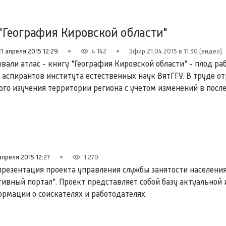
 "География Кировской области"
21 апреля 2015 12:29
4 142
Эфир 21.04.2015 в 11.30 (видео)
вали атлас - книгу "География Кировской области" - плод ра
 аспирантов института естественных наук ВятГГУ. В труде о
ого изучения территории региона с учетом изменений в посл
апреля 2015 12:27
1 270
 презентация проекта управления службы занятости населени
тивный портал". Проект представляет собой базу актуальной 
рмации о соискателях и работодателях.