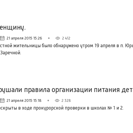
женщину.
21 апреля 2015 15:26
2 412
естной жительницы было обнаружено утром 19 апреля в п. Юрь
 Заречной.
рушали правила организации питания дет
21 апреля 2015 15:18
2 328
скрыты в ходе прокурорской проверки в школах № 1 и 2.