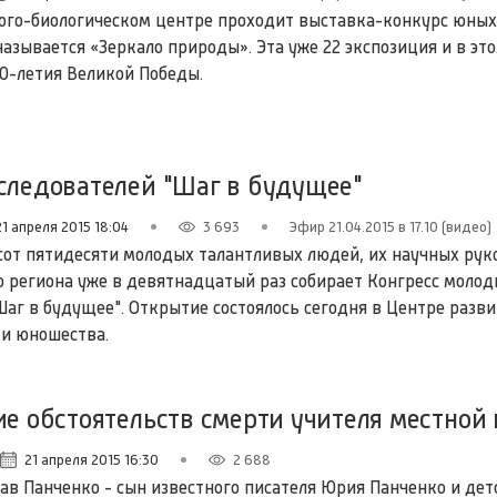
ого-биологическом центре проходит выставка-конкурс юны
называется «Зеркало природы». Эта уже 22 экспозиция и в это
0-летия Великой Победы.
следователей "Шаг в будущее"
21 апреля 2015 18:04
3 693
Эфир 21.04.2015 в 17.10 (видео)
сот пятидесяти молодых талантливых людей, их научных рук
го региона уже в девятнадцатый раз собирает Конгресс моло
Шаг в будущее". Открытие состоялось сегодня в Центре разв
 и юношества.
ие обстоятельств смерти учителя местной
21 апреля 2015 16:30
2 688
ав Панченко - сын известного писателя Юрия Панченко и дет