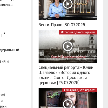
мплекса
Вести. Право (30.07.2026)
История одного здания
т"
едеральный
тия и
Специальный репортаж Юлии
Шалаевой «История одного
здания. Свято-Духовская
церковь» (25.07.2026)
Смотрите, кто играет
део)
ки
ники