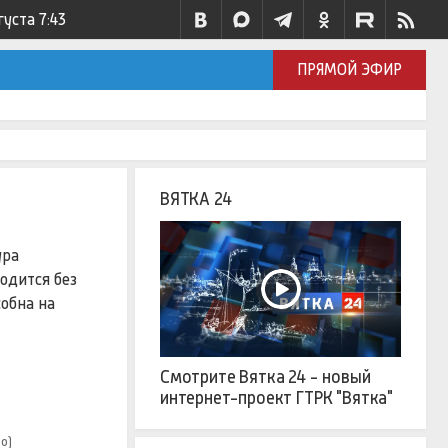
густа
7:43
ПРЯМОЙ ЭФИР
ВЯТКА 24
ура
одится без
собна на
Смотрите Вятка 24 - новый
интернет-проект ГТРК "Вятка"
ео)