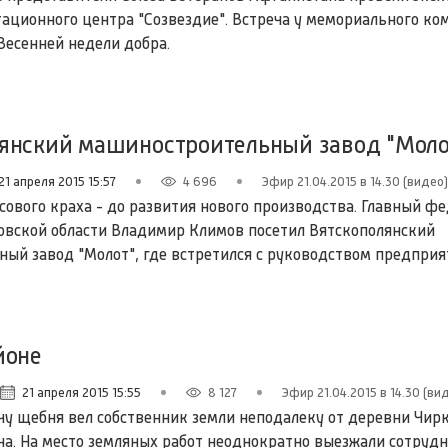
тационного центра "Созвездие". Встреча у мемориального ко
Весенней недели добра.
лянский машиностроительный завод "Моло
21 апреля 2015 15:57
4 696
Эфир 21.04.2015 в 14.30 (видео)
сового краха - до развития нового производства. Главный ф
овской области Владимир Климов посетил Вятскополянский
ый завод "Молот", где встретился с руководством предприя
йоне
21 апреля 2015 15:55
8 127
Эфир 21.04.2015 в 14.30 (ви
у щебня вел собственник земли неподалеку от деревни Чир
на. На место земляных работ неоднократно выезжали сотруд