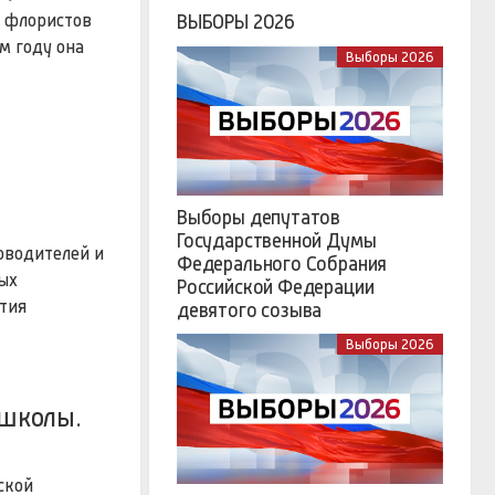
х флористов
ВЫБОРЫ 2026
м году она
Выборы 2026
Выборы депутатов
Государственной Думы
оводителей и
Федерального Собрания
дых
Российской Федерации
ития
девятого созыва
Выборы 2026
 школы.
ской