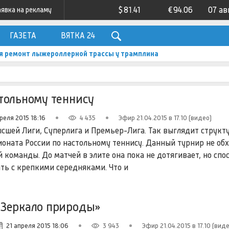
$
81.41
€
94.06
07 ав
аявка на рекламу
ГАЗЕТА
ВЯТКА 24
я ремонт лыжероллерной трассы у трамплина
тольному теннису
реля 2015 18:16
4 435
Эфир 21.04.2015 в 17.10 (видео)
сшей Лиги, Суперлига и Премьер-Лига. Так выглядит структ
оната России по настольному теннису. Данный турнир не обх
 команды. До матчей в элите она пока не дотягивает, но спо
ть с крепкими середняками. Что и
«Зеркало природы»
21 апреля 2015 18:06
3 943
Эфир 21.04.2015 в 17.10 (вид