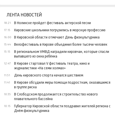
ЛЕНТА НОВОСТЕЙ
В Нолинске пройдет фестиваль актерской песни
18:21
Кировские школьники погрузились в морскую профессию
17:15
В Кировской области отмечают День физкультурника
16:00
Велофестиваль в Кирове объединил более тысячи человек
15:44
В региональном УМВД наградили кировчан, которые спасли
15:15
выпавшего из окна ребёнка
В Кирове стартовал V фестиваль театра, кино и
12:47
журналистики «На семи холмах»
День кировского спорта начался шествием
11:51
В Кирове обсудили меры помощи подросткам, оказавшимся
11:41
в группе риска
В Слободском продолжается строительство нового
10:35
плавательного бассейна
Губернатор Кировской области поздравил жителей региона с
10:15
Днём физкультурника