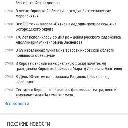
благоустройству дворов
В лесах Кировской области проходят биотехнические
07/08
мероприятия
Все 133 точки квеста «Вятка на ладони» прошла семья из
07/08
Богородского округа
170 лет исполнилось со дня рождения русского художника
07/08
Аполлинария Михайловича Васнецова
В 69 населенных пунктах на трассах Кировской области
07/08
появилось освещение
В Кирове открыли мемориальную доску почётному
07/08
гражданину Кировской области Марату Львовичу Эпштейну
В День 50-летия микрорайона Радужный Часть улиц
07/08
перекроют
Сегодня в Кирове открывается фестиваль театра, кино и
07/08
журналистики «На семи холмах».
Все новости
ПОХОЖИЕ НОВОСТИ