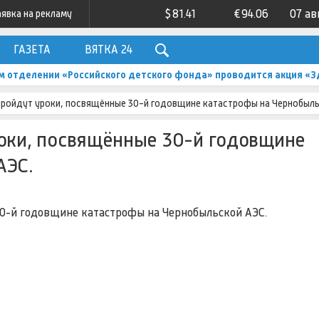
$
81.41
€
94.06
07 ав
аявка на рекламу
ГАЗЕТА
ВЯТКА 24
м отделении «Российского детского фонда» проводится акция «З
пройдут уроки, посвящённые 30-й годовщине катастрофы на Чернобыль
роки, посвящённые 30-й годовщине
АЭС.