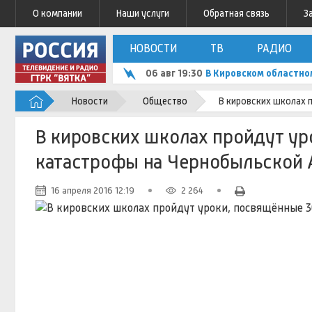
О компании
Наши услуги
Обратная связь
З
НОВОСТИ
ТВ
РАДИО
06 авг 19:30
В Кировском областно
Новости
Общество
В кировских школах 
В кировских школах пройдут у
катастрофы на Чернобыльской 
16 апреля 2016 12:19
2 264