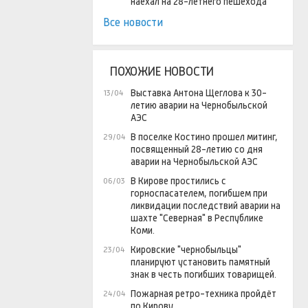
наехал на 28-летнего пешехода
Все новости
ПОХОЖИЕ НОВОСТИ
Выставка Антона Щеглова к 30-
13/04
летию аварии на Чернобыльской
АЭС
В поселке Костино прошел митинг,
29/04
посвященный 28-летию со дня
аварии на Чернобыльской АЭС
В Кирове простились с
06/03
горноспасателем, погибшем при
ликвидации последствий аварии на
шахте "Северная" в Республике
Коми.
Кировские "чернобыльцы"
23/04
планируют установить памятный
знак в честь погибших товарищей.
Пожарная ретро-техника пройдёт
24/04
по Кирову