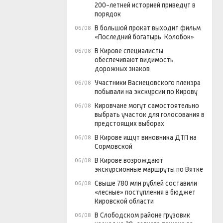
200-летней историей приведут в
порядок
В большой прокат выходит фильм
06/08
«Последний богатырь. Колобок»
В Кирове специалисты
06/08
обеспечивают видимость
дорожных знаков
Участники Васнецовского пленэра
06/08
побывали на экскурсии по Кирову
Кировчане могут самостоятельно
06/08
выбрать участок для голосования в
предстоящих выборах
В Кирове ищут виновника ДТП на
06/08
Сормовской
В Кирове возрождают
06/08
экскурсионные маршруты по Вятке
Свыше 780 млн рублей составили
06/08
«лесные» поступления в бюджет
Кировской области
В Слободском районе грузовик
06/08