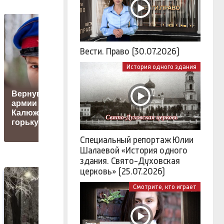
Вести. Право (30.07.2026)
История одного здания
Трамп по ошибке
Вернувшийся из
назвал Иран
Т
армии Глеб
Исламской
п
Калюжный раскрыл
Республикой
горькую правду
Японией
Специальный репортаж Юлии
Шалаевой «История одного
здания. Свято-Духовская
церковь» (25.07.2026)
Смотрите, кто играет