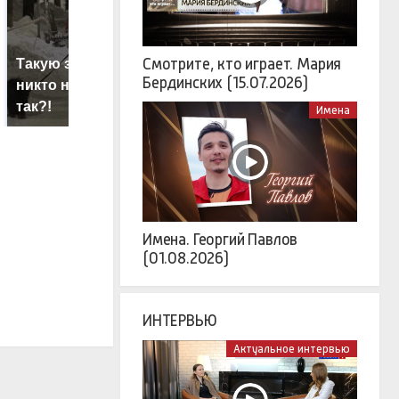
Смотрите, кто играет. Мария
Такую зиму в России
Н
Как выглядит место
Бердинских (15.07.2026)
никто не ждал: как
б
крушение вертолета на
так?!
м
Кавказе: смотреть
Имена
Имена. Георгий Павлов
(01.08.2026)
ИНТЕРВЬЮ
Актуальное интервью