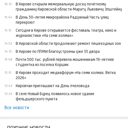
В Кирове открыли мемориальную доску почётному
16:15
гражданину Кировской области Марату Львовичу Эпштейну
В День 50-летия микрорайона Радужный Часть улиц
15:44
перекроют
Сегодня в Кирове открывается фестиваль театра, кино и
15:15
журналистики «На семи холмах».
В Кировской области продолжают ремонт пешеходных зон
14:52
В Кирове по ППМИ благоустроены уже 33 двора
14:15
Почти 500 тыс. рублей перевела мошенникам 19-летняя
13:48
студентка из поселка Коршик
В Кирове проходит медиафорум «На семи холмах. Вятка
13:15
2026»
Кировчан приглашают на День пчеловода
12:42
В селе Новый Бурец появилось новое здание
12:24
фельдшерского пункта
Все новости