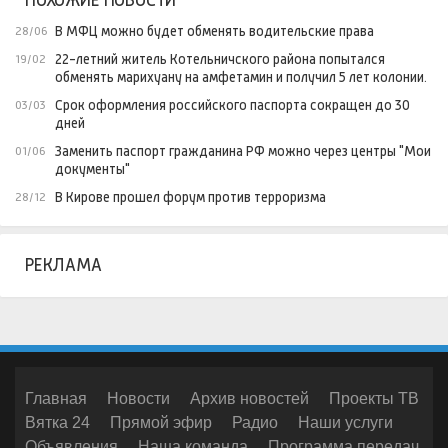
ПОХОЖИЕ НОВОСТИ
В МФЦ можно будет обменять водительские права
28/06
22-летний житель Котельничского района попытался
19/02
обменять марихуану на амфетамин и получил 5 лет колонии.
Срок оформления российского паспорта сокращен до 30
03/03
дней
Заменить паспорт гражданина РФ можно через центры "Мои
01/06
документы"
В Кирове прошел форум против терроризма
28/12
РЕКЛАМА
Главная
Новости
Архив новостей
Проекты ТВ
Вятка 24
Прямой эфир
Радио
Наши услуги
Объявления
Наша команда
Программа передач