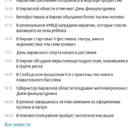
Кировские школьники погрузились в морскую профессию
17:15
В Кировской области отмечают День физкультурника
16:00
Велофестиваль в Кирове объединил более тысячи человек
15:44
В региональном УМВД наградили кировчан, которые спасли
15:15
выпавшего из окна ребёнка
В Кирове стартовал V фестиваль театра, кино и
12:47
журналистики «На семи холмах»
День кировского спорта начался шествием
11:51
В Кирове обсудили меры помощи подросткам, оказавшимся
11:41
в группе риска
В Слободском продолжается строительство нового
10:35
плавательного бассейна
Губернатор Кировской области поздравил жителей региона с
10:15
Днём физкультурника
В регионе завершилась летняя кампания по оформлению
09:30
путевок в лагеря
В Нововятском районе пройдет экологическая акция
08:25
Все новости