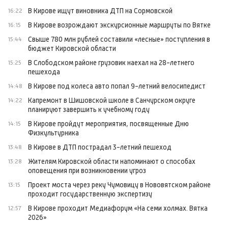
В Кирове ищут виновника ДТП на Сормовской
16:22
В Кирове возрождают экскурсионные маршруты по Вятке
16:15
Свыше 780 млн рублей составили «лесные» поступления в
15:44
бюджет Кировской области
В Слободском районе грузовик наехал на 28-летнего
15:25
пешехода
В Кирове под колеса авто попал 9-летний велосипедист
14:48
Капремонт в Шишовской школе в Санчурском округе
14:22
планируют завершить к учебному году
В Кирове пройдут мероприятия, посвященные Дню
14:15
Физкультурника
В Кирове в ДТП пострадал 3-летний пешеход
13:48
Жителям Кировской области напоминают о способах
13:28
оповещения при возникновении угроз
Проект моста через реку Чумовицу в Нововятском районе
13:15
проходит государственную экспертизу
В Кирове проходит Медиафорум «На семи холмах. Вятка
12:57
2026»