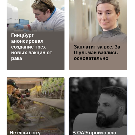
Гинцбург
анонсировал
создание трех
Заплатит за все. За
новых вакцин от
Шульман взялись
рака
основательно
Не ешьте эту
В ОАЭ произошло