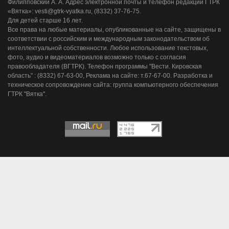
Филипповский А. А. Адрес электронной почты и телефон редакции ГТРК
«Вятка»: vesti@gtrk-vyatka.ru, (8332) 37-76-75.
Для детей старше 16 лет.
Все права на любые материалы, опубликованные на сайте, защищены в
соответствии с российским и международным законодательством об
интеллектуальной собственности. Любое использование текстовых,
фото, аудио и видеоматериалов возможно только с согласия
правообладателя (ВГТРК). Телефон программы "Вести. Кировская
область" : (8332) 67-63-00, Реклама на сайте: т.67-67-00. Разработка и
техническое сопровождение сайта: группа компьютерного обеспечения
ГТРК "Вятка".