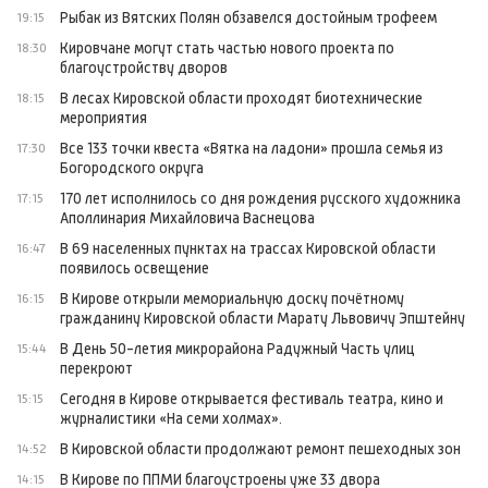
Рыбак из Вятских Полян обзавелся достойным трофеем
19:15
Кировчане могут стать частью нового проекта по
18:30
благоустройству дворов
В лесах Кировской области проходят биотехнические
18:15
мероприятия
Все 133 точки квеста «Вятка на ладони» прошла семья из
17:30
Богородского округа
170 лет исполнилось со дня рождения русского художника
17:15
Аполлинария Михайловича Васнецова
В 69 населенных пунктах на трассах Кировской области
16:47
появилось освещение
В Кирове открыли мемориальную доску почётному
16:15
гражданину Кировской области Марату Львовичу Эпштейну
В День 50-летия микрорайона Радужный Часть улиц
15:44
перекроют
Сегодня в Кирове открывается фестиваль театра, кино и
15:15
журналистики «На семи холмах».
В Кировской области продолжают ремонт пешеходных зон
14:52
В Кирове по ППМИ благоустроены уже 33 двора
14:15