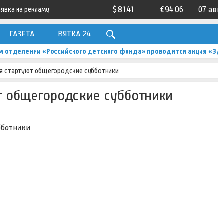
$
81.41
€
94.06
07 ав
аявка на рекламу
ГАЗЕТА
ВЯТКА 24
м отделении «Российского детского фонда» проводится акция «З
бря стартуют общегородские субботники
ют общегородские субботники