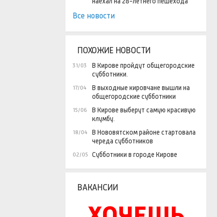
наехал на 28-летнего пешехода
Все новости
ПОХОЖИЕ НОВОСТИ
В Кирове пройдут общегородские
31/03
субботники.
В выходные кировчане вышли на
17/04
общегородские субботники
В Кирове выберут самую красивую
15/06
клумбу.
В Нововятском районе стартовала
18/04
череда субботников
Субботники в городе Кирове
02/05
ВАКАНСИИ