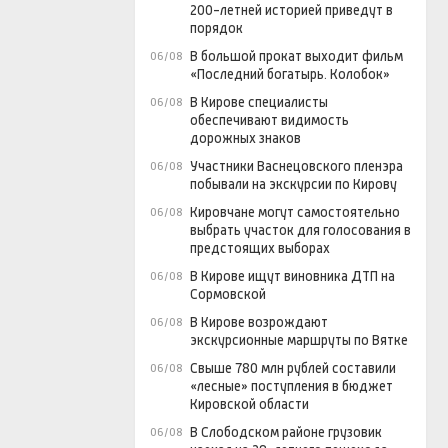
200-летней историей приведут в
порядок
В большой прокат выходит фильм
06/08
«Последний богатырь. Колобок»
В Кирове специалисты
06/08
обеспечивают видимость
дорожных знаков
Участники Васнецовского пленэра
06/08
побывали на экскурсии по Кирову
Кировчане могут самостоятельно
06/08
выбрать участок для голосования в
предстоящих выборах
В Кирове ищут виновника ДТП на
06/08
Сормовской
В Кирове возрождают
06/08
экскурсионные маршруты по Вятке
Свыше 780 млн рублей составили
06/08
«лесные» поступления в бюджет
Кировской области
В Слободском районе грузовик
06/08