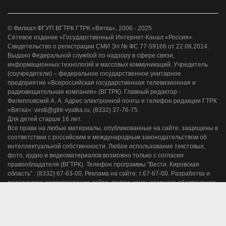
© Филиал ФГУП ВГТРК ГТРК «Вятка», 2006 - 2025
Сетевое издание «Государственный Интернет-Канал «Россия».
Свидетельство о регистрации СМИ Эл № ФС 77-59166 от 22.08.2014.
Выдано Федеральной службой по надзору в сфере связи,
информационных технологий и массовых коммуникаций. Учредитель
(соучредители) – федеральное государственное унитарное
предприятие «Всероссийская государственная телевизионная и
радиовещательная компания» (ВГТРК). Главный редактор -
Филипповский А. А. Адрес электронной почты и телефон редакции ГТРК
«Вятка»: vesti@gtrk-vyatka.ru, (8332) 37-76-75.
Для детей старше 16 лет.
Все права на любые материалы, опубликованные на сайте, защищены в
соответствии с российским и международным законодательством об
интеллектуальной собственности. Любое использование текстовых,
фото, аудио и видеоматериалов возможно только с согласия
правообладателя (ВГТРК). Телефон программы "Вести. Кировская
область" : (8332) 67-63-00, Реклама на сайте: т.67-67-00. Разработка и
техническое сопровождение сайта: группа компьютерного обеспечения
ГТРК "Вятка".