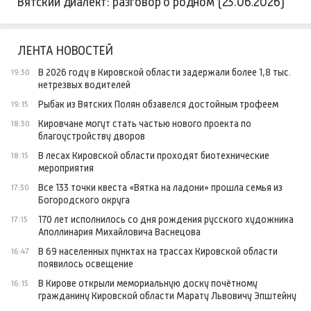
Вятский диалект: разговор о родном (23.06.2026)
ЛЕНТА НОВОСТЕЙ
В 2026 году в Кировской области задержали более 1,8 тыс.
19:30
нетрезвых водителей
Рыбак из Вятских Полян обзавелся достойным трофеем
19:15
Кировчане могут стать частью нового проекта по
18:30
благоустройству дворов
В лесах Кировской области проходят биотехнические
18:15
мероприятия
Все 133 точки квеста «Вятка на ладони» прошла семья из
17:30
Богородского округа
170 лет исполнилось со дня рождения русского художника
17:15
Аполлинария Михайловича Васнецова
В 69 населенных пунктах на трассах Кировской области
16:47
появилось освещение
В Кирове открыли мемориальную доску почётному
16:15
гражданину Кировской области Марату Львовичу Эпштейну