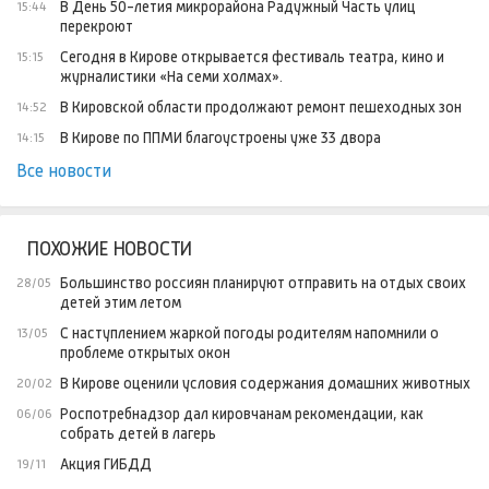
В День 50-летия микрорайона Радужный Часть улиц
15:44
перекроют
Сегодня в Кирове открывается фестиваль театра, кино и
15:15
журналистики «На семи холмах».
В Кировской области продолжают ремонт пешеходных зон
14:52
В Кирове по ППМИ благоустроены уже 33 двора
14:15
Все новости
ПОХОЖИЕ НОВОСТИ
Большинство россиян планируют отправить на отдых своих
28/05
детей этим летом
С наступлением жаркой погоды родителям напомнили о
13/05
проблеме открытых окон
В Кирове оценили условия содержания домашних животных
20/02
Роспотребнадзор дал кировчанам рекомендации, как
06/06
собрать детей в лагерь
Акция ГИБДД
19/11