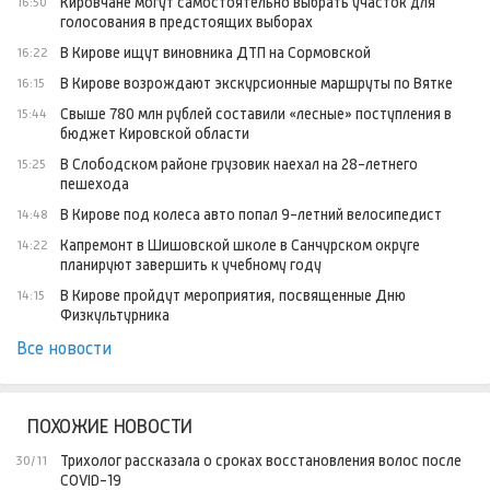
Кировчане могут самостоятельно выбрать участок для
16:50
голосования в предстоящих выборах
В Кирове ищут виновника ДТП на Сормовской
16:22
В Кирове возрождают экскурсионные маршруты по Вятке
16:15
Свыше 780 млн рублей составили «лесные» поступления в
15:44
бюджет Кировской области
В Слободском районе грузовик наехал на 28-летнего
15:25
пешехода
В Кирове под колеса авто попал 9-летний велосипедист
14:48
Капремонт в Шишовской школе в Санчурском округе
14:22
планируют завершить к учебному году
В Кирове пройдут мероприятия, посвященные Дню
14:15
Физкультурника
Все новости
ПОХОЖИЕ НОВОСТИ
Трихолог рассказала о сроках восстановления волос после
30/11
COVID-19