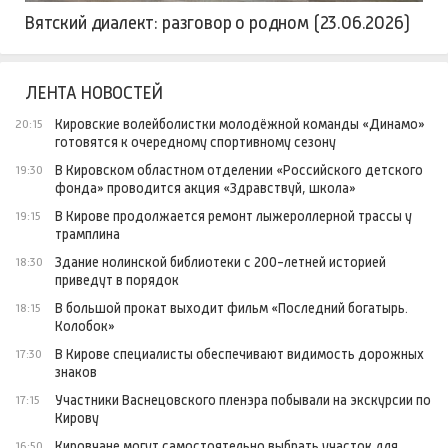
Вятский диалект: разговор о родном (23.06.2026)
ЛЕНТА НОВОСТЕЙ
Кировские волейболистки молодёжной команды «Динамо»
20:15
готовятся к очередному спортивному сезону
В Кировском областном отделении «Российского детского
19:30
фонда» проводится акция «Здравствуй, школа»
В Кирове продолжается ремонт лыжероллерной трассы у
19:15
трамплина
Здание нолинской библиотеки с 200-летней историей
18:30
приведут в порядок
В большой прокат выходит фильм «Последний богатырь.
18:15
Колобок»
В Кирове специалисты обеспечивают видимость дорожных
17:30
знаков
Участники Васнецовского пленэра побывали на экскурсии по
17:15
Кирову
Кировчане могут самостоятельно выбрать участок для
16:50