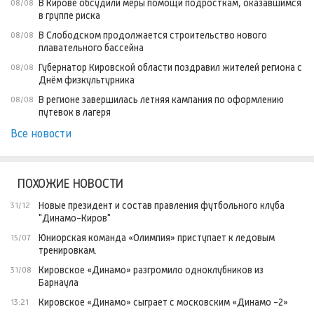
В Кирове обсудили меры помощи подросткам, оказавшимся
08/08
в группе риска
В Слободском продолжается строительство нового
08/08
плавательного бассейна
Губернатор Кировской области поздравил жителей региона с
08/08
Днём физкультурника
В регионе завершилась летняя кампания по оформлению
08/08
путевок в лагеря
Все новости
ПОХОЖИЕ НОВОСТИ
Новые президент и состав правления футбольного клуба
31/12
"Динамо-Киров"
Юниорская команда «Олимпия» приступает к ледовым
15/07
тренировкам.
Кировское «Динамо» разгромило одноклубников из
31/08
Барнаула
Кировское «Динамо» сыграет с московским «Динамо -2»
13:21