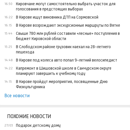
Кировчане могут самостоятельно выбрать участок для
16:50
голосования в предстоящих выборах
В Кирове ищут виновника ДТП на Сормовской
16:22
В Кирове возрождают экскурсионные маршруты по Вятке
16:15
Свыше 780 млн рублей составили «лесные» поступления в
15:44
бюджет Кировской области
В Слободском районе грузовик наехал на 28-летнего
15:25
пешехода
В Кирове под колеса авто попал 9-летний велосипедист
14:48
Капремонт в Шишовской школе в Санчурском округе
14:22
планируют завершить к учебному году
В Кирове пройдут мероприятия, посвященные Дню
14:15
Физкультурника
Все новости
ПОХОЖИЕ НОВОСТИ
Подарок детскому дому
27/03