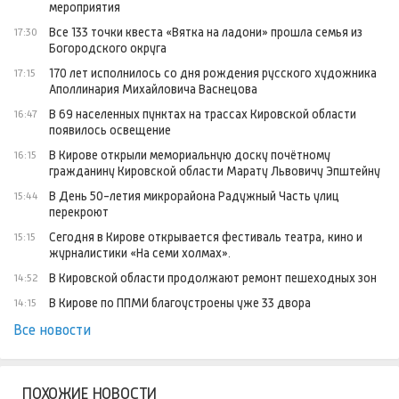
мероприятия
Все 133 точки квеста «Вятка на ладони» прошла семья из
17:30
Богородского округа
170 лет исполнилось со дня рождения русского художника
17:15
Аполлинария Михайловича Васнецова
В 69 населенных пунктах на трассах Кировской области
16:47
появилось освещение
В Кирове открыли мемориальную доску почётному
16:15
гражданину Кировской области Марату Львовичу Эпштейну
В День 50-летия микрорайона Радужный Часть улиц
15:44
перекроют
Сегодня в Кирове открывается фестиваль театра, кино и
15:15
журналистики «На семи холмах».
В Кировской области продолжают ремонт пешеходных зон
14:52
В Кирове по ППМИ благоустроены уже 33 двора
14:15
Все новости
ПОХОЖИЕ НОВОСТИ