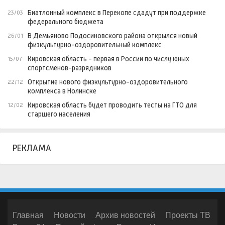
Биатлонный комплекс в Перекопе сдадут при поддержке
23/03
федерального бюджета
В Демьяново Подосиновского района открылся новый
26/01
физкультурно-оздоровительный комплекс
Кировская область - первая в России по числу юных
15/07
спортсменов-разрядников
Открытие нового физкультурно-оздоровительного
22/12
комплекса в Нолинске
Кировская область будет проводить тесты на ГТО для
12/02
старшего населения
РЕКЛАМА
Главная
Новости
Архив новостей
Проекты ТВ