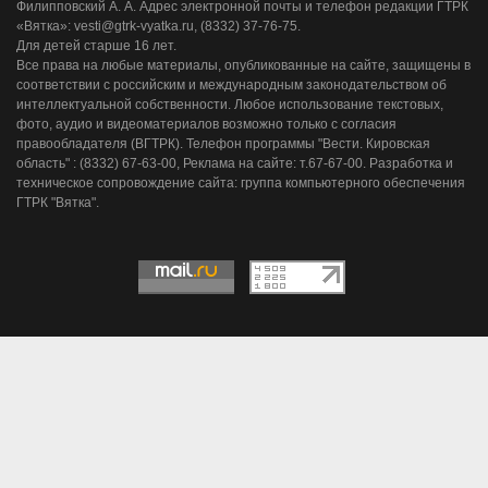
Филипповский А. А. Адрес электронной почты и телефон редакции ГТРК
«Вятка»: vesti@gtrk-vyatka.ru, (8332) 37-76-75.
Для детей старше 16 лет.
Все права на любые материалы, опубликованные на сайте, защищены в
соответствии с российским и международным законодательством об
интеллектуальной собственности. Любое использование текстовых,
фото, аудио и видеоматериалов возможно только с согласия
правообладателя (ВГТРК). Телефон программы "Вести. Кировская
область" : (8332) 67-63-00, Реклама на сайте: т.67-67-00. Разработка и
техническое сопровождение сайта: группа компьютерного обеспечения
ГТРК "Вятка".