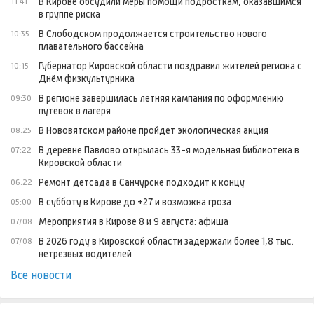
В Кирове обсудили меры помощи подросткам, оказавшимся
11:41
в группе риска
В Слободском продолжается строительство нового
10:35
плавательного бассейна
Губернатор Кировской области поздравил жителей региона с
10:15
Днём физкультурника
В регионе завершилась летняя кампания по оформлению
09:30
путевок в лагеря
В Нововятском районе пройдет экологическая акция
08:25
В деревне Павлово открылась 33-я модельная библиотека в
07:22
Кировской области
Ремонт детсада в Санчурске подходит к концу
06:22
В субботу в Кирове до +27 и возможна гроза
05:00
Мероприятия в Кирове 8 и 9 августа: афиша
07/08
В 2026 году в Кировской области задержали более 1,8 тыс.
07/08
нетрезвых водителей
Все новости